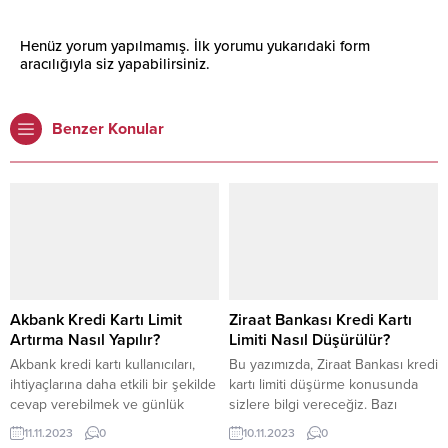
Henüz yorum yapılmamış. İlk yorumu yukarıdaki form
aracılığıyla siz yapabilirsiniz.
Benzer Konular
Akbank Kredi Kartı Limit
Ziraat Bankası Kredi Kartı
Artırma Nasıl Yapılır?
Limiti Nasıl Düşürülür?
Akbank kredi kartı kullanıcıları,
Bu yazımızda, Ziraat Bankası kredi
ihtiyaçlarına daha etkili bir şekilde
kartı limiti düşürme konusunda
cevap verebilmek ve günlük
sizlere bilgi vereceğiz. Bazı
harcamalarını daha rahat
durumlarda kredi kartı limitini
11.11.2023
0
10.11.2023
0
yönetebilmek adına kredi kartı
düşürmek isteyebilirsiniz, bu