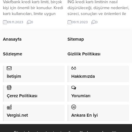
Vakıfbank kredi kartı limiti, birçok
ING kredi kartı limitinin nasıl
kişi için önemli bir konudur. Kredi
düşürüleceği, düşürme nedenleri,
kartı kullanıcıları, limite uygun
süreci, sonuçları ve önlemleri ile
harcamalar yaparak mali
ilgili bilmeniz gerekenleri bu blog
09.11.2023
0
09.11.2023
0
durumlarını kontrol altında tutmak
yazısında ele alıyoruz. Kredi kartı
isterler. Bu nedenle, kredi kartı
limitini düşürmek isteyenler için
limitini nasıl düşürebileceklerini
adımları ve etkili yöntemleri
Anasayfa
Sitemap
öğrenmek önemlidir. Bu
sunuyoruz. Neden kredi kartı
yazımızda Vakıfbank kredi kartı
limitinizin düşürüldüğü
Sözleşme
Gizlilik Politikası
limiti düşürme işlemleri ve bu
konusunda da bilgilendirme
işlemlerin avantajları hakkında
yaparak, gelecekte bu sorunu
bilgi sahibi olacaksınız. Vakıfbank
yaşamamanız için yapabileceğiniz
Kredi...
önlemleri paylaşıyoruz. ING...
İletişim
Hakkımızda
Çerez Politikası
Yorumları
Vergisi.net
Ankara En İyi