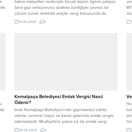
me
bakım maliyetleri nedeniyle birçok kişinin ilgisini çekiyor.
ve
lik
Sera gazı emisyonunu azaltma özelliğiyle çevreci bir
MT
çözüm sunan elektrikli araçlar vergi konusunda da
olu
avantaj sağlıyor. Elektrikli araçların motorlu taşıtlar vergisi
sı
31.05.2024
0
ne kadar? Sürekli olarak menzili artan elektrikli araçların
öğr
ÖTV ve MTV ödemelerine dair herhangi...
alm
az
Kemalpaşa Belediyesi Emlak Vergisi Nasıl
Ve
Ödenir?
sı
Her
ada
İzmir Kemalpaşa Belediyesi’nde gayrimenkul sahibi
bul
k
olanlar, senenin mayıs ve kasım aylarında emlak vergisi
anl
ödemektedir. Muafiyetiniz yoksa siz de emlak vergi
hiz
ödemesi konusunda ilgili kurum ve internet adreslerine
kiş
24.05.2024
0