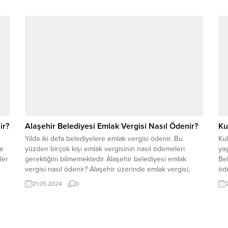
r
başvurabilirsiniz. Arsa, arazi, konut ve diğer kapsamdaki
der
.
gayrimenkuller için ödemeniz gereken miktar
Ver
konusunda bilgilendirme sağlanacaktır. Kemalpaşa
tam
Belediyesi Gayrimenkullerinde Emlak Vergisi
Kemalpaşa Belediyesi’ne...
ir?
Alaşehir Belediyesi Emlak Vergisi Nasıl Ödenir?
Ku
Yılda iki defa belediyelere emlak vergisi ödenir. Bu
Kul
re
yüzden birçok kişi emlak vergisinin nasıl ödemeleri
yaş
ler
gerektiğini bilmemektedir Alaşehir belediyesi emlak
Bel
vergisi nasıl ödenir? Alaşehir üzerinde emlak vergisi,
öde
taşınmazın cinsi ve bulunduğu ile göre farklı olabilir.
yap
21.05.2024
0
gisi
Ödemen gereken tutar taşınmazın satış esnasında
Bel
belirlenen rayiç bedele göre hesaplama gerçekleştirilir.
ta
Konutlardan binde bir,...
sis