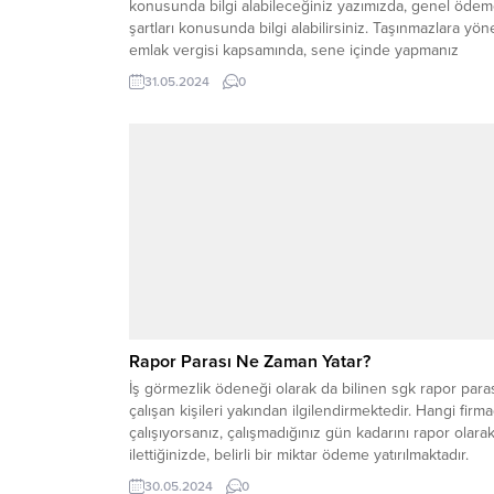
konusunda bilgi alabileceğiniz yazımızda, genel öde
şartları konusunda bilgi alabilirsiniz. Taşınmazlara yöne
emlak vergisi kapsamında, sene içinde yapmanız
gereken ödemeyi çeşitli yollardan yapabilirsiniz. 2024
31.05.2024
0
senesinde geçerli vergi miktarı dahilinde, işlemleri
tamamlayarak sorunsuz bir emlak süreci yaşamış
olursunuz. Emlak Vergisi Nedir? Emlak vergisi, taşınm
mal...
Rapor Parası Ne Zaman Yatar?
İş görmezlik ödeneği olarak da bilinen sgk rapor para
çalışan kişileri yakından ilgilendirmektedir. Hangi firm
çalışıyorsanız, çalışmadığınız gün kadarını rapor olara
ilettiğinizde, belirli bir miktar ödeme yatırılmaktadır.
Rapor, genellikle iş görmezlik durumlarında ve sağlık
30.05.2024
0