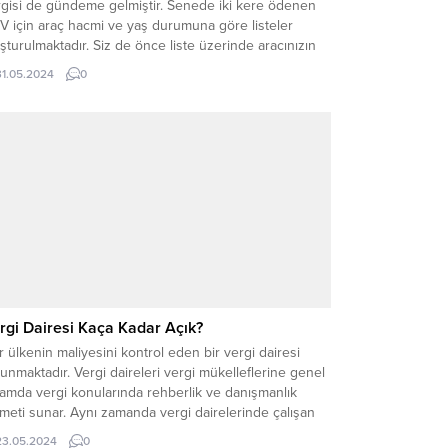
rgisi de gündeme gelmiştir. Senede iki kere ödenen
V için araç hacmi ve yaş durumuna göre listeler
şturulmaktadır. Siz de önce liste üzerinde aracınızın
nıf durumuna göre ne kadar ödeyeceğinizi
31.05.2024
0
enebilirsiniz. Listeler, ilgili kurumların sayfalarında yer
aktadır. Geçen Sene Motorlu Taşıtlar Vergisi Ne...
rgi Dairesi Kaça Kadar Açık?
 ülkenin maliyesini kontrol eden bir vergi dairesi
unmaktadır. Vergi daireleri vergi mükelleflerine genel
amda vergi konularında rehberlik ve danışmanlık
meti sunar. Aynı zamanda vergi dairelerinde çalışan
iler vergi verme yükümlülüğünde olan kişilerin
23.05.2024
0