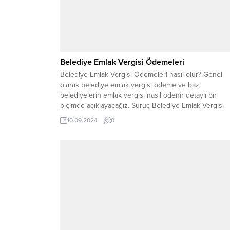
Belediye Emlak Vergisi Ödemeleri
Belediye Emlak Vergisi Ödemeleri nasıl olur? Genel
olarak belediye emlak vergisi ödeme ve bazı
belediyelerin emlak vergisi nasıl ödenir detaylı bir
biçimde açıklayacağız. Suruç Belediye Emlak Vergisi
Ödemeleri Emlak vergisi genel olarak iki eşit taksit
10.09.2024
0
üzerinden ödenir. Ödeme işlemleri Suruç Belediyesi
üzerinden yapılır. Suruç belediyesi emlak vergisi nasıl
ödenir? Emlak...