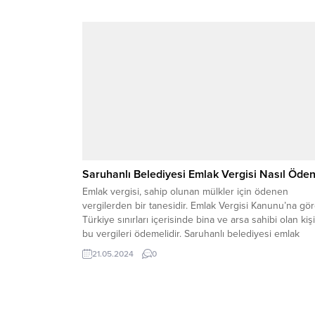
kurumu tarafından verilen bir belgeyi ifade eder. Rapo
Parası Nedir? Sigortalı çalışan kişiler, sağlık sorunu, iş..
Saruhanlı Belediyesi Emlak Vergisi Nasıl Öden
Emlak vergisi, sahip olunan mülkler için ödenen
vergilerden bir tanesidir. Emlak Vergisi Kanunu’na gö
Türkiye sınırları içerisinde bina ve arsa sahibi olan kişi
bu vergileri ödemelidir. Saruhanlı belediyesi emlak
vergisi nasıl ödenir? Konut, iş yeri, arsa, bina gibi tüm
21.05.2024
0
taşınmaz mallar bu vergiden değerlendirilir. Emlak ver
yıllık bir vergi olup...