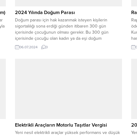
em)
2024 Yılında Doğum Parası
Ra
ar
Doğum parası için hak kazanmak isteyen kişilerin
Rap
yla
sigortalılığı sona erdiği günden itibaren 300 gün
öde
içerisinde çocuğunun olması gerekir. Bu 300 gün
Kur
içerisinde çocuğu olan kadın ya da eşi doğum
has
parasından yararlanmak istiyorsa, doğum tarihinden
çal
06.07.2024
0
önceki 15 ay içerisinde en az 120 gün prim ödemiş
kar
olması gerekir.Bu şartların sağlanması halinde kişiler...
baz
Elektrikli Araçların Motorlu Taşıtlar Vergisi
20
Yeni nesil elektrikli araçlar yüksek performans ve düşük
Yen