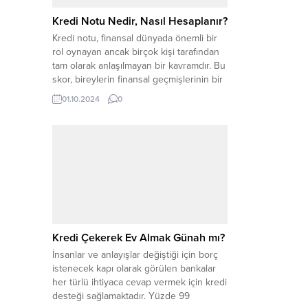
Kredi...
Kredi Notu Nedir, Nasıl Hesaplanır?
Kredi notu, finansal dünyada önemli bir
rol oynayan ancak birçok kişi tarafından
tam olarak anlaşılmayan bir kavramdır. Bu
skor, bireylerin finansal geçmişlerinin bir
özeti olarak düşünülebilir. Kredi notunuz,
01.10.2024
0
kredi kuruluşları ve finansal kurumlar
tarafından kredi başvurularınızı
değerlendirirken kullanılır. Yüksek bir
kredi notuna sahip olmak, kredi almanızı
kolaylaştırırken, düşük bir kredi...
Kredi Çekerek Ev Almak Günah mı?
İnsanlar ve anlayışlar değiştiği için borç
istenecek kapı olarak görülen bankalar
her türlü ihtiyaca cevap vermek için kredi
desteği sağlamaktadır. Yüzde 99