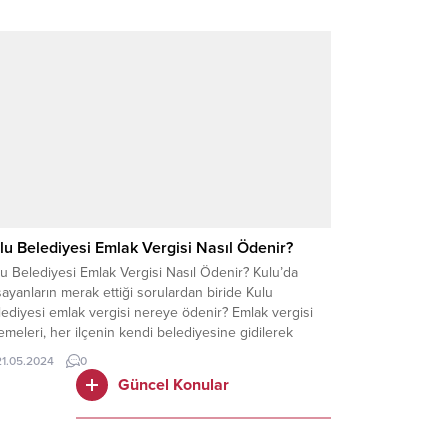
gilerini hesaplar ve buna yönelik olarak kişileri bildirir.
gi mükelleflerinin vergi yükümlülüklerinin hep
amını yerine getirmesine de...
lu Belediyesi Emlak Vergisi Nasıl Ödenir?
u Belediyesi Emlak Vergisi Nasıl Ödenir? Kulu’da
ayanların merak ettiği sorulardan biride Kulu
ediyesi emlak vergisi nereye ödenir? Emlak vergisi
meleri, her ilçenin kendi belediyesine gidilerek
ılmaktadır. Emlak vergisi ödemek için doğrudan Kulu
21.05.2024
0
ediyesi’ne gidebilirsiniz. Bunun yanı sıra belediye
Güncel Konular
rafından internet üzerinden sunulan online ödeme
temleriyle de emlak vergisi ödemelerinizi...