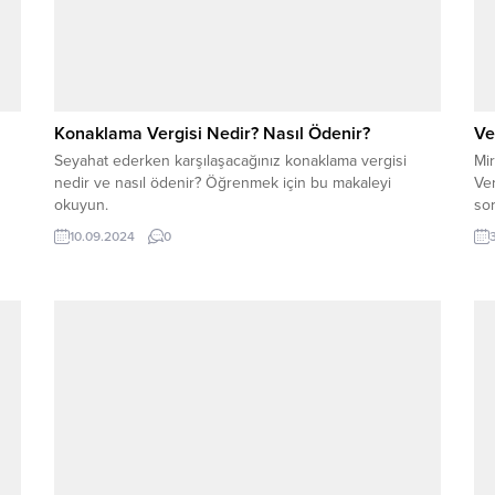
Konaklama Vergisi Nedir? Nasıl Ödenir?
Ve
Seyahat ederken karşılaşacağınız konaklama vergisi
Mir
nedir ve nasıl ödenir? Öğrenmek için bu makaleyi
Ver
okuyun.
so
10.09.2024
0