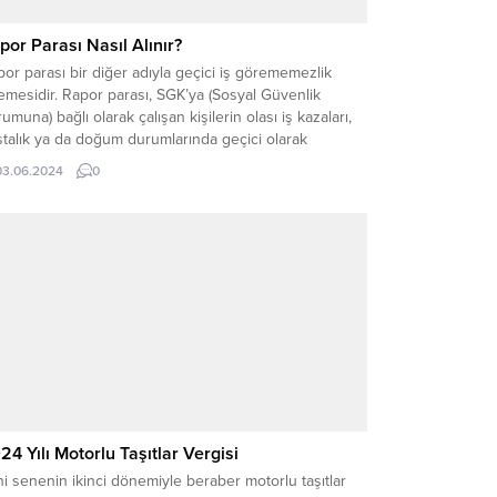
por Parası Nasıl Alınır?
or parası bir diğer adıyla geçici iş görememezlik
mesidir. Rapor parası, SGK’ya (Sosyal Güvenlik
umuna) bağlı olarak çalışan kişilerin olası iş kazaları,
talık ya da doğum durumlarında geçici olarak
ışmadıkları zaman aldıkları ödemedir. Bu durumlarla
03.06.2024
0
şı karşıya kalan çalışanlar, rapor parası hakkındaki
ı konuları merak etmektedir. Siz de rapor parasının...
24 Yılı Motorlu Taşıtlar Vergisi
i senenin ikinci dönemiyle beraber motorlu taşıtlar