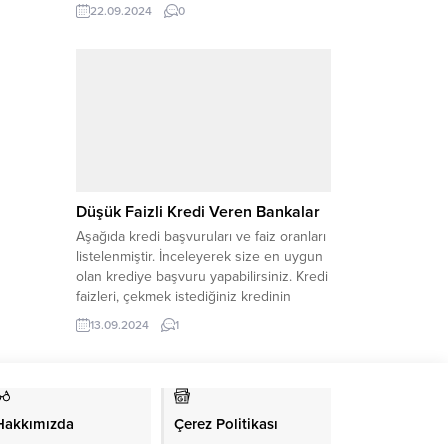
Müslüman olarak kabul edilen
22.09.2024
0
Türkiye’de kredi çekerek ihtiyaçları
gidermek helal mi haram
mı tartışılmaktadır. Banka kredileri helal
midir haram mıdır sorusuna İlahiyat
uzmanları farklı cevaplar vermektedir.
Bazıları haram derken, bazıları...
Düşük Faizli Kredi Veren Bankalar
Aşağıda kredi başvuruları ve faiz oranları
listelenmiştir. İnceleyerek size en uygun
olan krediye başvuru yapabilirsiniz. Kredi
faizleri, çekmek istediğiniz kredinin
türüne göre değişiklik göstermektedir.
13.09.2024
1
120 ay vadeli güncel en uygun konut
kredisi faiz oranı yüzde 2,97’dir. En
düşük yıllık maliyet oranı ise yüzde
46,87’dir. 2024 yılı en uygun kredi faiz...
Hakkımızda
Çerez Politikası