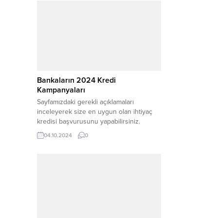
Bankaların 2024 Kredi
Kampanyaları
Sayfamızdaki gerekli açıklamaları
inceleyerek size en uygun olan ihtiyaç
kredisi başvurusunu yapabilirsiniz.
Günümüzde bireylerin ihtiyaçlarını
04.10.2024
0
karşılamak için bankalardan kredi
kullanmaları oldukça yaygın hale
gelmiştir. Eğitim masraflarından ev
alımına, tatil planlamasından düğün
giderlerine kadar pek çok farklı alanda
kredi başvurusu yapılmaktadır. Kredi
başvurusu yaparken dikkat edilmesi
gereken birçok faktör bulunmaktadır.