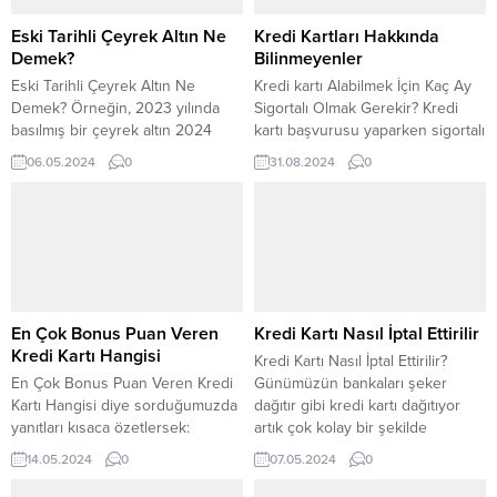
Eski Tarihli Çeyrek Altın Ne
Kredi Kartları Hakkında
Demek?
Bilinmeyenler
Eski Tarihli Çeyrek Altın Ne
Kredi kartı Alabilmek İçin Kaç Ay
Demek? Örneğin, 2023 yılında
Sigortalı Olmak Gerekir? Kredi
basılmış bir çeyrek altın 2024
kartı başvurusu yaparken sigortalı
yılında eski tarihli çeyrek altın
olmanın önemi oldukça büyüktür.
06.05.2024
0
31.08.2024
0
kategorisine girmektedir. Eski
Bankalar, müşterilerine kredi kartı
tarihli çeyrek altın ve yeni tarihli
vermeye karar verirken kişinin
çeyrek altın arasında altın değeri
sigortalı olup olmadığına da dikkat
açısından herhangi bir fark yoktur.
ederler. Peki, kredi kartı alabilmek
Her ikisi de aynı ayar ve gramajda
için kaç ay sigortalı olmak
altın içermektedir. Ancak, eski
gereklidir? Kredi kartı başvurusu
tarihli...
yapmadan önce bu blog
yazısındaki...
En Çok Bonus Puan Veren
Kredi Kartı Nasıl İptal Ettirilir
Kredi Kartı Hangisi
Kredi Kartı Nasıl İptal Ettirilir?
En Çok Bonus Puan Veren Kredi
Günümüzün bankaları şeker
Kartı Hangisi diye sorduğumuzda
dağıtır gibi kredi kartı dağıtıyor
yanıtları kısaca özetlersek:
artık çok kolay bir şekilde
1.Garanti Bonus 2.Ziraat Bankkart
alınabiliyor ama kredi kartı iptali
14.05.2024
0
07.05.2024
0
3.World Card Kampanya
de bir o kadar zor. Müşteri
programlarına göre belirli şartları
kaybetme korkusuyla bir çok