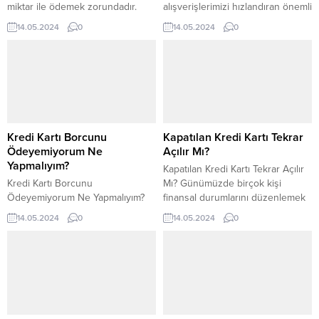
miktar ile ödemek zorundadır.
alışverişlerimizi hızlandıran önemli
Kredi kartının asgari tutarı
araçlardan biridir. Ancak kredi
14.05.2024
0
14.05.2024
0
ödendiği zaman o ayın borcu
kartlarının güvenliğini sağlamak
ödenmiş olmuyor. Asgari ödeme
da en az kullanımı kadar
kredi kartı borcunun yalnızca
önemlidir. Bu nedenle Halk
küçük bir kısmını kapsamaktadır.
Bankası müşterileri için kredi kartı
Genel anlamda ağırlıklı olarak bazı
şifre alma işlemi oldukça
faiz ve ücretler eklenir. Asgari
önemlidir. Bu blog yazısında, Halk
ödeme tutarı toplam borcun...
Bankası kredi kartı şifre alma
işlemini adım adım açıklayacağız....
Kredi Kartı Borcunu
Kapatılan Kredi Kartı Tekrar
Ödeyemiyorum Ne
Açılır Mı?
Yapmalıyım?
Kapatılan Kredi Kartı Tekrar Açılır
Kredi Kartı Borcunu
Mı? Günümüzde birçok kişi
Ödeyemiyorum Ne Yapmalıyım?
finansal durumlarını düzenlemek
diyenlerin sayısı artmaya başladı.
ve borçlarını kontrol altında
14.05.2024
0
14.05.2024
0
Kredi kartı borçları, birçok kişinin
tutmak için kredi kartı
sıkıntı yaşadığı ve çözüm aradığı
kullanmaktadır. Ancak bazen
bir konudur. Borçlarınızı
beklenmedik durumlarla
ödemekte zorlanıyorsanız,
karşılaşabilir ve kredi kartınızın
endişelenmeyin, çözüm bulmak
kapatılmasına karar verilebilir.
mümkündür. Bu yazıda
Peki, kapatılan bir kredi kartı
borçlarınızı düzene koymak için
tekrar açılabilir mi? Kredi Kartı