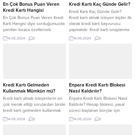
uygulayabileceğiniz birkaç
Hangi Durumlarda Kapanır? Kredi
En Çok Bonus Puan Veren
Kredi Kartı Kaç Günde Gelir?
çözümü okuyabilirsiniz.
kartı, çeşitli durumlarda
Kredi Kartı Hangisi
Kredi Kartı Kaç Günde Gelir?
Borcunuzu Yeniden Yapılandırın
kapanabilir....
En Çok Bonus Puan Veren Kredi
Kredi kartı almak isteyen kişiler ilk
Borcunuzu yeniden
Kartı Hangisi diye sorduğumuzda
olarak kredi kartı başvurusu
yapılandırmak finansal
yanıtları kısaca özetlersek:
yapmalıdır. Kredi kartı onaylanma
durumunuzu düzeltmenin önemli
1.Garanti Bonus 2.Ziraat Bankkart
süreci ise bankadan bankaya
14.05.2024
0
14.05.2024
0
bir adımı...
3.World Card Kampanya
değişiklik gösteren bir durumdur.
programlarına göre belirli şartları
Fakat genel anlamda başvuru
yerine getiren kart sahiplerine
işlemleri tamamlandıktan sonra
para yerine geçerli olan puanlar
aynı gün içerisinde kişiye
verilmektedir. Bu puanlar ile
bilgilendirme yapılır. Burada
bedava alışveriş yapılması
önemli olan başvurunun iş günü
mümkündür. En çok puan veren
içerisinde olup olmadığıdır.
kredi kartları denildiğinde Garanti
Banka...
Kredi Kartı Gelmeden
Enpara Kredi Kartı Blokesi
Bonus...
Kullanmak Mümkün mü?
Nasıl Kaldırılır?
Kredi kartı almak isteyenlerin en
Enpara Kredi Kartı Blokesi Nasıl
çok merak ettiği sorulardan biride
Kaldırılır? Hesap blokesi, yasal
kredi kartı gelmeden kullanmak
süreci başlanan borçlar için
mümkün mü? Genel olarak
yapılan uygulamalardan bir
14.05.2024
0
14.05.2024
0
bakıldığı zaman kredi kartları 3 –
tanesidir. Kurumlar ya da kişilere
10 iş günü içerisinde teslim
olan vadesi gelmiş borçların tahsil
edilmektedir. Kredi kartının teslim
edilememesi durumunda kart