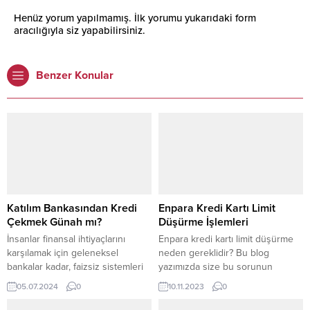
Henüz yorum yapılmamış. İlk yorumu yukarıdaki form
aracılığıyla siz yapabilirsiniz.
Benzer Konular
Katılım Bankasından Kredi
Enpara Kredi Kartı Limit
Çekmek Günah mı?
Düşürme İşlemleri
İnsanlar finansal ihtiyaçlarını
Enpara kredi kartı limit düşürme
karşılamak için geleneksel
neden gereklidir? Bu blog
bankalar kadar, faizsiz sistemleri
yazımızda size bu sorunun
tercih eden katılım bankalarını da
cevabını sunacağız. Ayrıca, limit
05.07.2024
0
10.11.2023
0
giderek daha fazla araştırıyorlar.
düşürme işleminin nasıl
Ancak bu noktada akıllara şu soru
yapıldığını, ne zaman ve neden