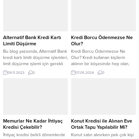
geliyor: Katılım bankasından kredi
yapılması gerektiğini, işlem
çekmek günah mı? Bu soruya
sonrasında nelere dikkat etmemiz
cevap ararken, İslami finans ve
gerektiğini ve limit düşürme
katılım bankacılığının temellerini
işleminin avantajlarını da sizinle
inceleyelim. İslami Finans ve
paylaşacağız. Eğer siz de Enpara
Katılım Bankacılığının Temelleri
kredi kartı kullanıyorsanız ve
Alternatif Bank Kredi Kartı
Kredi Borcu Ödenmezse Ne
İslami...
limit...
Limiti Düşürme
Olur?
Bu blog yazısında, Alternatif Bank
Kredi Borcu Ödenmezse Ne
kredi kartı limiti düşürme işlemleri,
Olur? Kredi kullanan kişilerin
limit düşürme işlemi için gerekli
aklının bir köşesinde hep olan,
belgeler, limit düşürme
ama hayat şartlarının sıkıştırdığı
09.11.2023
0
07.05.2024
0
işleminden sonra hangi
anlarda hafızalardan silinen bir
değişikliklerin olacağı ve limit
soru olan kredi borcu
düşürme prosedürü hakkında
ödenmezse ne olur sorusu,
detaylı bilgilere yer vereceğiz.
genel olarak kredi kullanıldıktan
Alternatif Bank Kredi Kartı Limitini
sonra araştırılmaya başlanır. Kredi
Nasıl Düşürebilirsiniz? Alternatif
kullanmadan önce ödeme
Bank, müşterilerine sunduğu
yöntemlerini hesaplamak, ödeme
kredi kartı hizmetiyle onların
şekillerine göre bir kredi miktarı
Memurlar Ne Kadar İhtiyaç
Konut Kredisi ile Alınan Eve
finansal ihtiyaçlarını
seçmek yapılacak...
Kredisi Çekebilir?
Ortak Tapu Yapılabilir Mi?
karşılamaktadır....
İhtiyaç kredisi belirli dönemlerde
Konut satın alınırken pek çok kişi