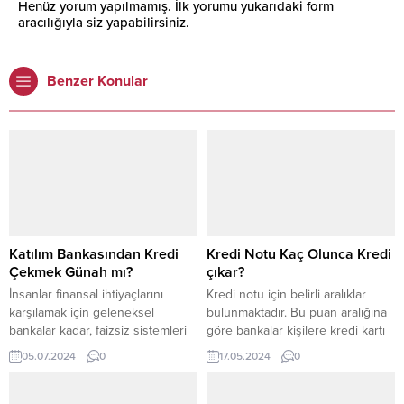
Henüz yorum yapılmamış. İlk yorumu yukarıdaki form
aracılığıyla siz yapabilirsiniz.
Benzer Konular
Katılım Bankasından Kredi
Kredi Notu Kaç Olunca Kredi
Çekmek Günah mı?
çıkar?
İnsanlar finansal ihtiyaçlarını
Kredi notu için belirli aralıklar
karşılamak için geleneksel
bulunmaktadır. Bu puan aralığına
bankalar kadar, faizsiz sistemleri
göre bankalar kişilere kredi kartı
tercih eden katılım bankalarını da
vermektedir. Kredi notu aralıkları
05.07.2024
0
17.05.2024
0
giderek daha fazla araştırıyorlar.
ile ilgili bir sıralama yapacak
Ancak bu noktada akıllara şu soru
olursak; Bu kredi kartı notlarına
geliyor: Katılım bankasından kredi
göre bankalar kişilerin kredi