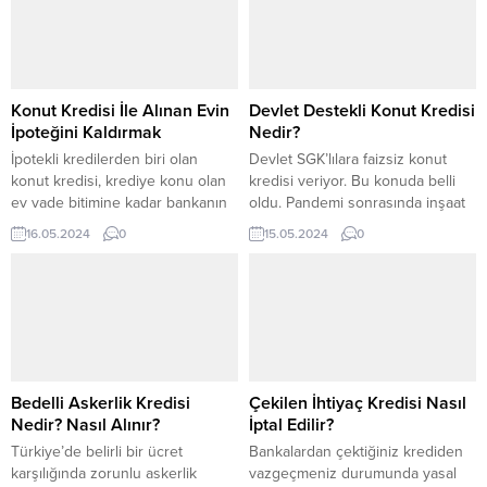
çekmek günah mı? Bu soruya
başvurularına yanıt vermektedir.
cevap ararken, İslami finans ve
Genellikle puanı yüksek olan
katılım bankacılığının temellerini
kişilere krediler çıkmaktadır. Bu
inceleyelim. İslami Finans ve
nedenle kredi notunun yüksek
Katılım Bankacılığının Temelleri
tutulması oldukça önemlidir....
Konut Kredisi İle Alınan Evin
Devlet Destekli Konut Kredisi
İslami...
İpoteğini Kaldırmak
Nedir?
İpotekli kredilerden biri olan
Devlet SGK’lılara faizsiz konut
konut kredisi, krediye konu olan
kredisi veriyor. Bu konuda belli
ev vade bitimine kadar bankanın
oldu. Pandemi sonrasında inşaat
ipoteği altında bulunur. Konut
sektörünün yavaşlamasıyla artan
16.05.2024
0
15.05.2024
0
kredisi ipoteği nasıl kaldırılır?Kredi
konut fiyatları, el yakmaya başladı.
borcunun bitmesi sonrasında
Devlet destekli konut kredisi
alınan evin üzerindeki ipoteği
nedir? Faizsiz kredi imkanı SGK
kaldırmak için belirli adımları takip
tarafından resmen duyuruldu.
etmeniz gerekir. Tapuya gidecek
Barınma, eşya yardımı, kira
olan banka belgelerinin
desteği sonrasında Sosyal
sonucunda çok uzun süre
Güvenlik Kurumu da faizsiz konut
geçmeden ipotek otomatik kalkar.
kredisi desteği de vermeye
Bedelli Askerlik Kredisi
Çekilen İhtiyaç Kredisi Nasıl
Sürenin...
başladı....
Nedir? Nasıl Alınır?
İptal Edilir?
Türkiye’de belirli bir ücret
Bankalardan çektiğiniz krediden
karşılığında zorunlu askerlik
vazgeçmeniz durumunda yasal