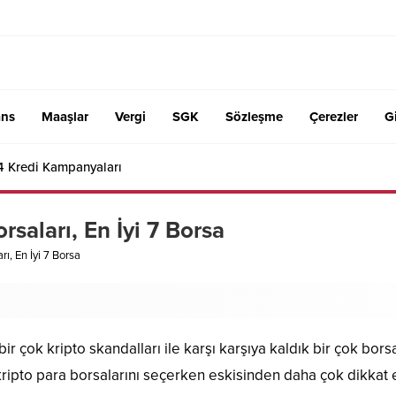
ans
Maaşlar
Vergi
SGK
Sözleşme
Çerezler
Gi
4 Kredi Kampanyaları
rsaları, En İyi 7 Borsa
rı, En İyi 7 Borsa
r çok kripto skandalları ile karşı karşıya kaldık bir çok borsa
ripto para borsalarını seçerken eskisinden daha çok dikkat