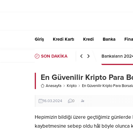
Giriş
Kredi Kartı
Kredi
Banka
Fin
SON DAKİKA
Bankaların 202
En Güvenilir Kripto Para Bo
Anasayfa
Kripto
En Güvenilir Kripto Para Borsala
16.03.2024
0
Hepimizin bildiği üzere geçtiğimiz günlerde bi
kaybetmesine sebep oldu hâl böyle olunca k