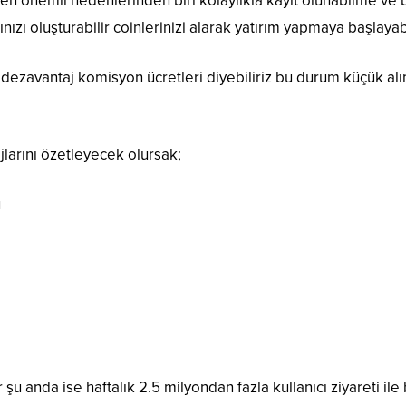
en önemli nedenlerinden biri kolaylıkla kayıt olunabilme ve 
ızı oluşturabilir coinlerinizi alarak yatırım yapmaya başlayabi
 dezavantaj komisyon ücretleri diyebiliriz bu durum küçük 
larını özetleyecek olursak;
ü
şu anda ise haftalık 2.5 milyondan fazla kullanıcı ziyareti ile