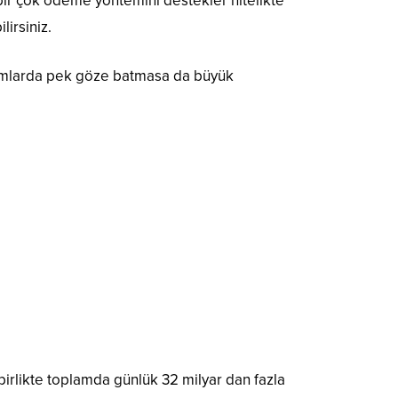
bir çok ödeme yöntemini destekler nitelikte
lirsiniz.
alımlarda pek göze batmasa da büyük
 birlikte toplamda günlük 32 milyar dan fazla