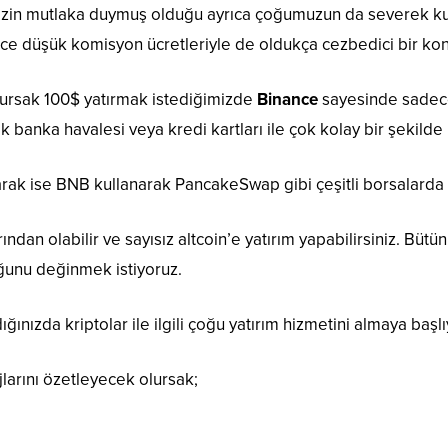
mizin mutlaka duymuş olduğu ayrıca çoğumuzun da severek ku
ce düşük komisyon ücretleriyle de oldukça cezbedici bir k
lursak 100$ yatırmak istediğimizde
Binance
sayesinde sadece 
k banka havalesi veya kredi kartları ile çok kolay bir şekilde
larak ise BNB kullanarak PancakeSwap gibi çeşitli borsalarda
arından olabilir ve sayısız altcoin’e yatırım yapabilirsiniz. Büt
uğunu değinmek istiyoruz.
ınızda kriptolar ile ilgili çoğu yatırım hizmetini almaya başl
larını özetleyecek olursak;