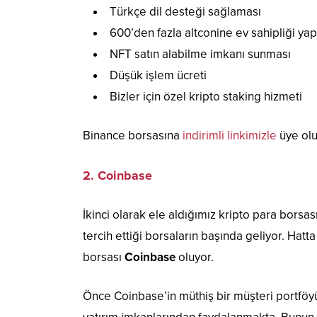
Türkçe dil desteği sağlaması
600’den fazla altconine ev sahipliği ya
NFT satın alabilme imkanı sunması
Düşük işlem ücreti
Bizler için özel kripto staking hizmeti
Binance borsasına
indirimli linkimizle
üye olu
2. Coinbase
İkinci olarak ele aldığımız kripto para borsas
tercih ettiği borsaların başında geliyor. Hat
borsası
Coinbase
oluyor.
Önce Coinbase’in müthiş bir müşteri portföyü