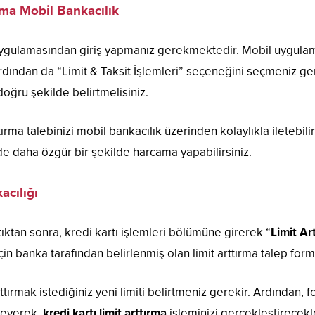
rma Mobil Bankacılık
uygulamasından giriş yapmanız gerekmektedir. Mobil uygulam
ardından da “Limit & Taksit İşlemleri” seçeneğini seçmeniz g
 doğru şekilde belirtmelisiniz.
rttırma talebinizi mobil bankacılık üzerinden kolaylıkla ilete
nizde daha özgür bir şekilde harcama yapabilirsiniz.
acılığı
tıktan sonra, kredi kartı işlemleri bölümüne girerek “
Limit Ar
 için banka tarafından belirlenmiş olan limit arttırma talep fo
ttırmak istediğiniz yeni limiti belirtmeniz gerekir. Ardından
eleyerek,
kredi kartı limit arttırma
işleminizi gerçekleştirecekle