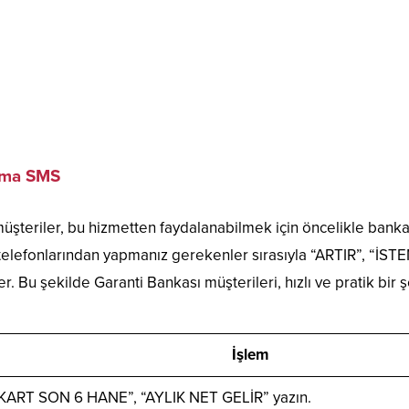
ırma SMS
 müşteriler, bu hizmetten faydalanabilmek için öncelikle bankan
 telefonlarından yapmanız gerekenler sırasıyla “ARTIR”, “İ
u şekilde Garanti Bankası müşterileri, hızlı ve pratik bir şek
İşlem
 “KART SON 6 HANE”, “AYLIK NET GELİR” yazın.