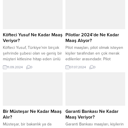
Köfteci Yusuf Ne Kadar Maaş
Pilotlar 2024’de Ne Kadar
Veriyor?
Maaş Alıyor?
Köfteci Yusuf, Türkiye’nin birçok
Pilot maaşları, pilot olmak isteyen
şehrinde şubesi olan ve geniş bir
kişiler tarafından en çok merak
müşteri kitlesine hitap eden ünlü
edilenler arasındadır. Pilot
restoran zincirlerinden bir
pozisyonunda çalışan bir kişi
11.09.2024
0
07.07.2024
0
tanesidir. Bu restoranda çalışmak
2023 yılında ortalama olarak
isteyenler için en merak edilen
67.313 TL maaş alırken, 2024
konulardan biri, Köfteci Yusuf
yılında bu ortalama 142.709 TL
maaşları ve çalışma koşullardır.
civarlarındadır. Ortalama maaş
Peki, 2024 yılı itibarıyla Köfteci
miktarı, kişilerin kıdemlerine göre
Yusuf maaşları ne kadar?
değişiklik gösterebilmektedir. Pilot
Detayları yazımızda bulabilirsiniz.
olarak çalışan bir kişi, 2024
Köfteci Yusuf 2024...
yılında en düşük 114.167...
Bir Müsteşar Ne Kadar Maaş
Garanti Bankası Ne Kadar
Alır?
Maaş Veriyor?
Müsteşar, bir bakanlık ya da
Garanti Bankası maaşları, kişilerin