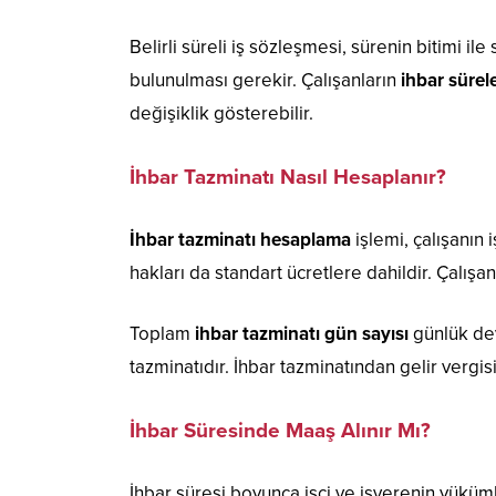
Belirli süreli iş sözleşmesi, sürenin bitimi il
bulunulması gerekir. Çalışanların
ihbar sürel
değişiklik gösterebilir.
İhbar Tazminatı Nasıl Hesaplanır?
İhbar tazminatı hesaplama
işlemi, çalışanın 
hakları da standart ücretlere dahildir. Çalışa
Toplam
ihbar tazminatı gün sayısı
günlük dev
tazminatıdır. İhbar tazminatından gelir vergis
İhbar Süresinde Maaş Alınır Mı?
İhbar süresi boyunca işçi ve işverenin yükü