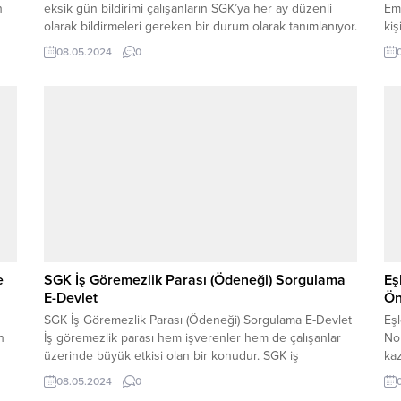
n
eksik gün bildirimi çalışanların SGK’ya her ay düzenli
Em
olarak bildirmeleri gereken bir durum olarak tanımlanıyor.
kiş
Peki çalışanların SGK eksik gün bildirimleriyle ilgili
çal
08.05.2024
0
ir
bilmesi gereken detaylar nelerdir, şöyle açıklanıyor.
söy
Çalışanlar işyerinde 30 günden az çalıştığında SGK’ya
hem
durumu bildirmekle...
Eme
Bu 
e
SGK İş Göremezlik Parası (Ödeneği) Sorgulama
Eş
E-Devlet
Ön
SGK İş Göremezlik Parası (Ödeneği) Sorgulama E-Devlet
Eş
n
İş göremezlik parası hem işverenler hem de çalışanlar
Nok
üzerinde büyük etkisi olan bir konudur. SGK iş
kaz
göremezlik parası (ödeneği) sorgulama e-Devlet
ger
08.05.2024
0
üzerinden yapılabilir. Sağlık kuruluşuna ulaşan çalışan
sa