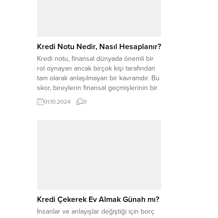
kredi başvurusu yapılmaktadır. Kredi
başvurusu yaparken dikkat edilmesi
gereken birçok faktör bulunmaktadır.
Kredi...
Kredi Notu Nedir, Nasıl Hesaplanır?
Kredi notu, finansal dünyada önemli bir
rol oynayan ancak birçok kişi tarafından
tam olarak anlaşılmayan bir kavramdır. Bu
skor, bireylerin finansal geçmişlerinin bir
özeti olarak düşünülebilir. Kredi notunuz,
01.10.2024
0
kredi kuruluşları ve finansal kurumlar
tarafından kredi başvurularınızı
değerlendirirken kullanılır. Yüksek bir
kredi notuna sahip olmak, kredi almanızı
kolaylaştırırken, düşük bir kredi...
Kredi Çekerek Ev Almak Günah mı?
İnsanlar ve anlayışlar değiştiği için borç