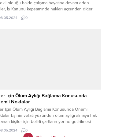
ekli olduğu halde çalışma hayatına devam eden
iler, İş Kanunu kapsamında hakları açısından diğer
ışanlardan hiçbir farkı bulunmamaktadır. Diğer bir
08.05.2024
0
leyişle çalışan emeklilerinde işçiler gibi hem izinleri
 de tazminatları aynı şekilde hesaplanmaktadır.
klilere ikinci tazminat için bazı şartlar bulunmaktadır.
şartlardan...
ler İçin Ölüm Aylığı Bağlama Konusunda
emli Noktalar
ler İçin Ölüm Aylığı Bağlama Konusunda Önemli
talar Eşinin vefatı yüzünden ölüm aylığı almaya hak
anan kişiler için belirli şartların yerine getirilmesi
ekir. Ölüm aylığı nasıl alınır?Ölüm aylığı ile ilgili şartları
08.05.2024
0
ğlamayan durumlarda bu haktan yararlanılamıyor. Ölüm