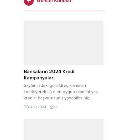
Güncel Konular
ığı belirli durumlarda kesilebiliyor. Yazımızda bu konu
kında tüm detayları görebilirsiniz. Ölüm Aylığından...
Bankaların 2024 Kredi
Kampanyaları
Sayfamızdaki gerekli açıklamaları
inceleyerek size en uygun olan ihtiyaç
kredisi başvurusunu yapabilirsiniz.
Günümüzde bireylerin ihtiyaçlarını
04.10.2024
0
karşılamak için bankalardan kredi
kullanmaları oldukça yaygın hale
gelmiştir. Eğitim masraflarından ev
alımına, tatil planlamasından düğün
giderlerine kadar pek çok farklı alanda