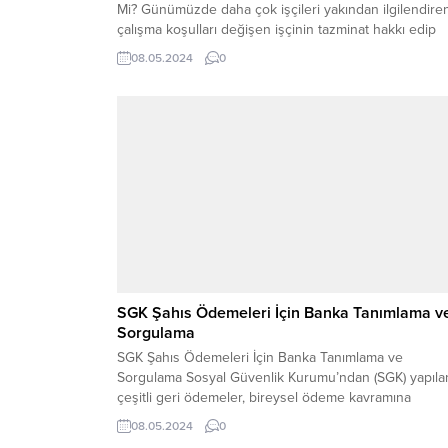
Mi? Günümüzde daha çok işçileri yakından ilgilendire
çalışma koşulları değişen işçinin tazminat hakkı edip
edemeyeceği kanunlarla belirlenmiştir. Bu bağlam da
08.05.2024
0
öncelikle çalışma koşullarının işçi açısından olumsuz b
durum teşkil etmesi halinde işçinin kabulü ile
değiştirilebilir. Aksi halde değişiklik yapılamaz. Eğer
işçinin çalışma...
SGK Şahıs Ödemeleri İçin Banka Tanımlama v
Sorgulama
SGK Şahıs Ödemeleri İçin Banka Tanımlama ve
Sorgulama Sosyal Güvenlik Kurumu’ndan (SGK) yapıla
çeşitli geri ödemeler, bireysel ödeme kavramına
dayanmaktadır. SGK şahıs ödemeleri için banka
08.05.2024
0
tanımlama ve sorgulama nasıl yapılır sorusuna cevap