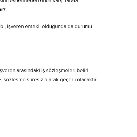
esini feshetmeden önce karşı tarafa
ır?
gibi, işveren emekli olduğunda da durumu
işveren arasındaki iş sözleşmeleri belirli
nde, sözleşme süresiz olarak geçerli olacaktır.