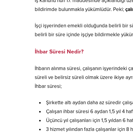
İş Kanunu’nun 17. maddesinde açıklandığı üze
bildirimde bulunmakla yükümlüdür. Peki;
çal
İşçi işyerinden emekli olduğunda belirli bi
belirli bir süre içinde işçiye bildirmekle yük
İhbar Süresi Nedir?
İhbarın alınma süresi, çalışanın işyerindeki 
süreli ve belirsiz süreli olmak üzere ikiye ayrı
İhbar süresi;
Şirkette altı aydan daha az süredir çalışan
Çalışan ihbar süresi 6 aydan 1,5 yıl 4 ha
Üçüncü yıl çalışanları için 1,5 yıldan 6 h
3 hizmet yılından fazla çalışanlar için 8