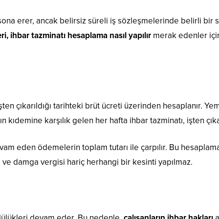
e sona erer, ancak belirsiz süreli iş sözleşmelerinde belirli b
eri, ihbar tazminatı hesaplama nasıl yapılır
merak edenler için
işten çıkarıldığı tarihteki brüt ücreti üzerinden hesaplanır. Ye
nın kıdemine karşılık gelen her hafta ihbar tazminatı, işten çı
am eden ödemelerin toplam tutarı ile çarpılır. Bu hesaplama
i ve damga vergisi hariç herhangi bir kesinti yapılmaz.
mlülükleri devam eder. Bu nedenle,
çalışanların ihbar hakları
a