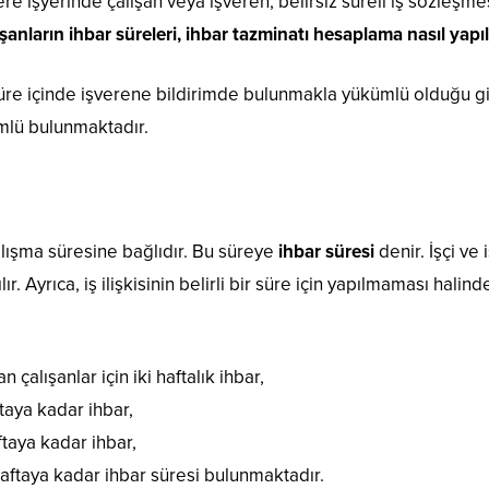
re işyerinde çalışan veya işveren, belirsiz süreli iş sözleşm
ışanların ihbar süreleri, ihbar tazminatı hesaplama nasıl yapıl
r süre içinde işverene bildirimde bulunmakla yükümlü olduğu 
ümlü bulunmaktadır.
çalışma süresine bağlıdır. Bu süreye
ihbar süresi
denir. İşçi ve 
lır. Ayrıca, iş ilişkisinin belirli bir süre için yapılmaması hali
 çalışanlar için iki haftalık ihbar,
ftaya kadar ihbar,
aftaya kadar ihbar,
 haftaya kadar ihbar süresi bulunmaktadır.