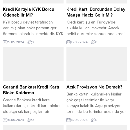
Kredi Kartıyla KYK Borcu
Kredi Kartı Borcundan Dolayı
Ödenebilir Mi?
Maaşa Haciz Gelir Mi?
KYK borcu devlet tarafından
Kredi kartı şu an Türkiye’de
verilmiş olan nakit paranın geri
sıklıkla kullanılmaktadır. Ancak
ödemesi olarak bilinmektedir. KYK
belirli durumlar sonucunda kredi
borcunu ödeyebilmek için çok
kartı borcu ödenmezse kişiye
15.05.2024
0
15.05.2024
0
çeşitli yöntemler sunulmuştur.
haciz gelebilmektedir. Bu
Kişiler kredi kartı ile KYK borcu
durumda bu Kişiler kredi kartı
ödeme yöntemiyle tüm borcunu
borcu sebebiyle maaşa haciz
kolay bir şekilde ödeyebilir. Kredi
gelip gelmeyeceğini de merak
kartı kullanılarak yapılan borç
etmektedir. Kredi Kartı Borcunun
ödemesi zamanda tasarruf sağlar.
Haciz İşlemi Maaşa Yansır Mı?
Aynı zamanda güvenilir bir
Kredi kartı borcunun bir süre
yöntem olması açısından...
boyunca tahsil edilememesi
Garanti Bankası Kredi Kartı
Açık Provizyon Ne Demek?
sonucunda...
Bloke Kaldırma
Banka kartını kullanırken kişiler
Garanti Bankası kredi kartı
çok çeşitli terimler ile karşı
kullanıcıları için kredi kartı blokesi
karşıya kalabilir. Açık provizyon
oldukça sık karşılaşılan bir
terimi de bu terimler arasında yer
durumdur. Bu durumun sebepleri
almaktadır. Açık provizyon
15.05.2024
0
16.05.2024
0
ve çözümleri hakkında bilgi sahibi
finansal işlemler ile ilgili olan
olmak, kullanıcıların karşılaştığı
belirli bir süre içerisinde bloke