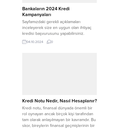
Bankaların 2024 Kredi
Kampanyaları
Sayfamızdaki gerekli açıklamaları
inceleyerek size en uygun olan ihtiyaç
kredisi başvurusunu yapabilirsiniz.
Günümüzde bireylerin ihtiyaçlarını
04.10.2024
0
karşılamak için bankalardan kredi
kullanmaları oldukça yaygın hale
gelmiştir. Eğitim masraflarından ev
alımına, tatil planlamasından düğün
giderlerine kadar pek çok farklı alanda
kredi başvurusu yapılmaktadır. Kredi
başvurusu yaparken dikkat edilmesi
gereken birçok faktör bulunmaktadır.
Kredi...
Kredi Notu Nedir, Nasıl Hesaplanır?
Kredi notu, finansal dünyada önemli bir
rol oynayan ancak birçok kişi tarafından
tam olarak anlaşılmayan bir kavramdır. Bu
skor, bireylerin finansal geçmişlerinin bir