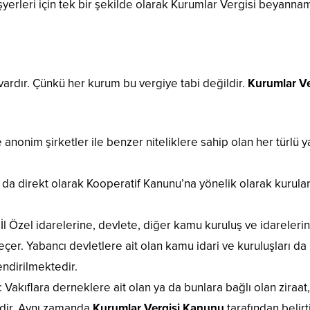
şyerleri için tek bir şekilde olarak Kurumlar Vergisi beyanname
 vardır. Çünkü her kurum bu vergiye tabi değildir.
Kurumlar Ve
 anonim şirketler ile benzer niteliklere sahip olan her türlü y
 da direkt olarak Kooperatif Kanunu’na yönelik olarak kurula
İl Özel idarelerine, devlete, diğer kamu kuruluş ve idarelerine
çer. Yabancı devletlere ait olan kamu idari ve kuruluşları da b
endirilmektedir.
: Vakıflara derneklere ait olan ya da bunlara bağlı olan ziraat,
edir. Aynı zamanda
Kurumlar Vergisi Kanunu
tarafından belir