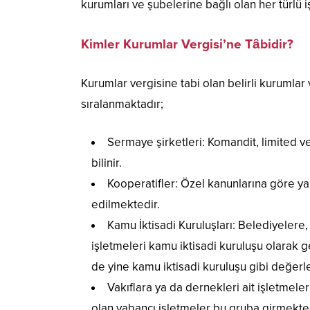
kurumları ve şubelerine bağlı olan her türlü i
Kimler Kurumlar Vergisi’ne Tâbidir?
Kurumlar vergisine tabi olan belirli kurumlar
sıralanmaktadır;
Sermaye şirketleri: Komandit, limited ve
bilinir.
Kooperatifler: Özel kanunlarına göre ya
edilmektedir.
Kamu İktisadi Kuruluşları: Belediyelere, 
işletmeleri kamu iktisadi kuruluşu olarak ge
de yine kamu iktisadi kuruluşu gibi değerl
Vakıflara ya da dernekleri ait işletmeler
olan yabancı işletmeler bu gruba girmekt