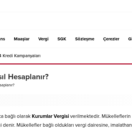
ans
Maaşlar
Vergi
SGK
Sözleşme
Çerezler
Gi
4 Kredi Kampanyaları
ıl Hesaplanır?
saplanır?
ca bağlı olarak
Kurumlar Vergisi
verilmektedir. Mükelleflerin
enir. Mükellefler bağlı oldukları vergi dairesine, imalathanel