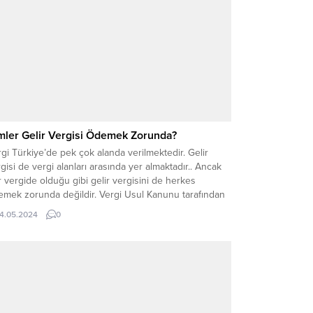
mler Gelir Vergisi Ödemek Zorunda?
gi Türkiye’de pek çok alanda verilmektedir. Gelir
gisi de vergi alanları arasında yer almaktadır.. Ancak
 vergide olduğu gibi gelir vergisini de herkes
emek zorunda değildir. Vergi Usul Kanunu tarafından
ımlanmış olan kişiler gelir vergisini ödemektedir.
14.05.2024
0
nımlanmış olan kanuna göre vergi ödeme
ümlülüğü bulunan kişiler vergi mükellefi olarak
ımlanır. Gelir...