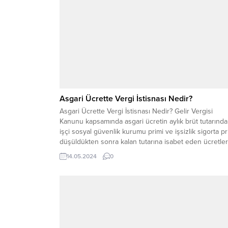
Asgari Ücrette Vergi İstisnası Nedir?
Asgari Ücrette Vergi İstisnası Nedir? Gelir Vergisi
Kanunu kapsamında asgari ücretin aylık brüt tutarınd
işçi sosyal güvenlik kurumu primi ve işsizlik sigorta pr
düşüldükten sonra kalan tutarına isabet eden ücretler
gelir vergisinden muaf tutulacaktır. Asgari ücrette ver
14.05.2024
0
istisnası nedir? Ücretliler için vergi dilimi özünde yüz
27’den başlıyor. Ücretler önce vergi...