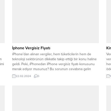
İphone Vergisiz Fiyatı
Ki
iPhone’dan alınan vergiler, hem tüketicilerin hem de
Ver
an
teknoloji sektörünün dikkatle takip ettiği bir konu haline
ver
imi
geldi. Peki, iPhonedan iPhone vergisiz fiyatı konusunu
her
merak ediyor musunuz? Bu sorunun cevabına gelin
öd
gi
birlikte bakalım. İşte karşınızda iPhone 15 pro max
tan
22.02.2024
0
de
vergisiz fiyatı, iPhone 15 vergisiz fiyatı, iPhone 14 pro
Ta
max vergisiz fiyatı ,...
yük
tan