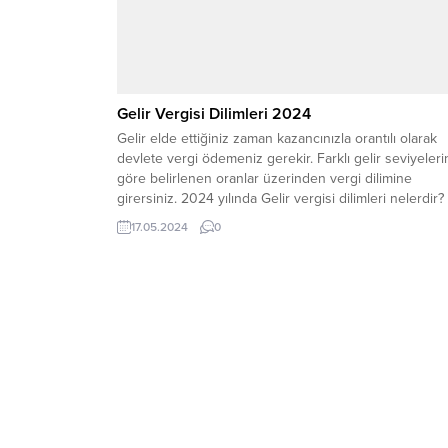
Gelir Vergisi Dilimleri 2024
Gelir elde ettiğiniz zaman kazancınızla orantılı olarak
devlete vergi ödemeniz gerekir. Farklı gelir seviyeleri
göre belirlenen oranlar üzerinden vergi dilimine
girersiniz. 2024 yılında Gelir vergisi dilimleri nelerdir?
Vergi dilimleri, çalışan nüfusun en çok merak ettiği
17.05.2024
0
konuların başında gelmektedir. Vergi dilimleri
hesaplanırken yıllık gelirler göz önünde tutulmaktadır.
Burada gelir vergisinin her...