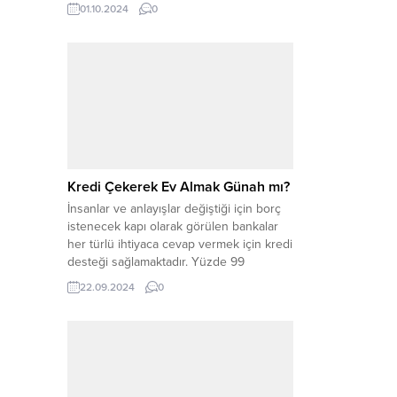
özeti olarak düşünülebilir. Kredi notunuz,
01.10.2024
0
kredi kuruluşları ve finansal kurumlar
tarafından kredi başvurularınızı
değerlendirirken kullanılır. Yüksek bir
kredi notuna sahip olmak, kredi almanızı
kolaylaştırırken, düşük bir kredi...
Kredi Çekerek Ev Almak Günah mı?
İnsanlar ve anlayışlar değiştiği için borç
istenecek kapı olarak görülen bankalar
her türlü ihtiyaca cevap vermek için kredi
desteği sağlamaktadır. Yüzde 99
Müslüman olarak kabul edilen
22.09.2024
0
Türkiye’de kredi çekerek ihtiyaçları
gidermek helal mi haram
mı tartışılmaktadır. Banka kredileri helal
midir haram mıdır sorusuna İlahiyat
uzmanları farklı cevaplar vermektedir.
Bazıları haram derken, bazıları...