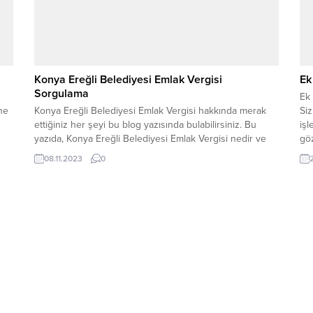
Konya Ereğli Belediyesi Emlak Vergisi
Ek
Sorgulama
Ek 
ne
Konya Ereğli Belediyesi Emlak Vergisi hakkında merak
Si
ettiğiniz her şeyi bu blog yazısında bulabilirsiniz. Bu
işl
yazıda, Konya Ereğli Belediyesi Emlak Vergisi nedir ve
göz
nasıl hesaplanır gibi temel sorulara yanıt
08.11.2023
0
bulabileceksiniz. Ayrıca, ödeme süresi, vergi indirimleri,
vergi sorgulama ve itiraz işlemleri gibi konuları da detaylı
bir şekilde ele alacağız. Konya Ereğli’de...