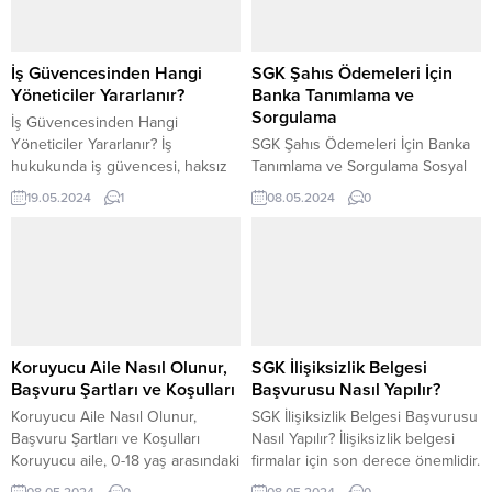
İş Güvencesinden Hangi
SGK Şahıs Ödemeleri İçin
Yöneticiler Yararlanır?
Banka Tanımlama ve
Sorgulama
İş Güvencesinden Hangi
Yöneticiler Yararlanır? İş
SGK Şahıs Ödemeleri İçin Banka
hukukunda iş güvencesi, haksız
Tanımlama ve Sorgulama Sosyal
yere işten çıkarılan işçiye
Güvenlik Kurumu’ndan (SGK)
19.05.2024
1
08.05.2024
0
mahkeme kararına göre yeniden
yapılan çeşitli geri ödemeler,
işe alınma hakkı vermektedir.
bireysel ödeme kavramına
İşverenin vekili olan yöneticiler, İş
dayanmaktadır. SGK şahıs
Güvencesi Hükümlerinden
ödemeleri için banka tanımlama
yararlanamazlar. Peki, iş
ve sorgulama nasıl yapılır
güvencesinden hangi yöneticiler
sorusuna cevap arayan
yararlanır? Uygulamada hangi
vatandaşlar için başvuru
yöneticilerin iş güvencesinden
prosedürü, onay koşulları, ödeme
Koruyucu Aile Nasıl Olunur,
SGK İlişiksizlik Belgesi
yararlanıp hangilerinin
tahsilatı ve sevk sürecine ilişkin
Başvuru Şartları ve Koşulları
Başvurusu Nasıl Yapılır?
yararlanmayacağı konusunda
çeşitli detaylar yer alıyor. Bu...
Koruyucu Aile Nasıl Olunur,
SGK İlişiksizlik Belgesi Başvurusu
görüş birliği yoktur. İş
Başvuru Şartları ve Koşulları
Nasıl Yapılır? İlişiksizlik belgesi
Güvencesi...
Koruyucu aile, 0-18 yaş arasındaki
firmalar için son derece önemlidir.
gelişim çağında bulunan
İşletmeler faaliyetleri için bu