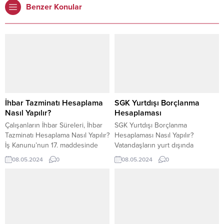
Benzer Konular
İhbar Tazminatı Hesaplama
SGK Yurtdışı Borçlanma
Nasıl Yapılır?
Hesaplaması
Çalışanların İhbar Süreleri, İhbar
SGK Yurtdışı Borçlanma
Tazminatı Hesaplama Nasıl Yapılır?
Hesaplaması Nasıl Yapılır?
İş Kanunu’nun 17. maddesinde
Vatandaşların yurt dışında
açıklandığı üzere işyerinde
geçirdikleri sürenin kayıt altına
08.05.2024
0
08.05.2024
0
çalışan veya işveren, belirsiz
alınarak bu sürenin karşılığına
süreli iş sözleşmesini
denk gelen parayı Sosyal
feshetmeden önce karşı tarafa
Güvenlik Kurumu’na (SGK)
bildirimde bulunmakla
gönüllü olarak ödenmesine SGK
yükümlüdür. Peki; çalışanların
yurtdışı borçlanma adı verilir. Peki,
ihbar süreleri, ihbar tazminatı
SGK yurtdışı borçlanma