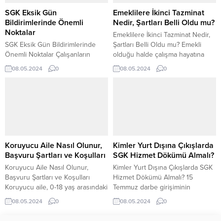
hesaplama nasıl yapılır? İşçi
hesaplaması nasıl yapılır? Sigortalı
işyerinden emekli olduğunda
veya hak sahibi tarafından
SGK Eksik Gün
Emeklilere İkinci Tazminat
belirli bir süre içinde işverene
belirlenen günlük kazancın %45’i
Bildirimlerinde Önemli
Nedir, Şartları Belli Oldu mu?
bildirimde bulunmakla yükümlü...
üzerinden prime...
Noktalar
Emeklilere İkinci Tazminat Nedir,
SGK Eksik Gün Bildirimlerinde
Şartları Belli Oldu mu? Emekli
Önemli Noktalar Çalışanların
olduğu halde çalışma hayatına
araştırdığı konular arasında yer
devam eden kişiler, İş Kanunu
08.05.2024
0
08.05.2024
0
alan SGK eksik gün bildirimi
kapsamında hakları açısından
çalışanların SGK’ya her ay düzenli
diğer çalışanlardan hiçbir farkı
olarak bildirmeleri gereken bir
bulunmamaktadır. Diğer bir
durum olarak tanımlanıyor. Peki
söyleyişle çalışan emeklilerinde
çalışanların SGK eksik gün
işçiler gibi hem izinleri hem de
bildirimleriyle ilgili bilmesi
tazminatları aynı şekilde
gereken detaylar nelerdir, şöyle
hesaplanmaktadır. Emeklilere
açıklanıyor. Çalışanlar işyerinde
ikinci tazminat için bazı şartlar
Koruyucu Aile Nasıl Olunur,
Kimler Yurt Dışına Çıkışlarda
30 günden az çalıştığında SGK’ya
bulunmaktadır. Bu şartlardan...
Başvuru Şartları ve Koşulları
SGK Hizmet Dökümü Almalı?
durumu bildirmekle...
Koruyucu Aile Nasıl Olunur,
Kimler Yurt Dışına Çıkışlarda SGK
Başvuru Şartları ve Koşulları
Hizmet Dökümü Almalı? 15
Koruyucu aile, 0-18 yaş arasındaki
Temmuz darbe girişiminin
gelişim çağında bulunan
ardından hükümet bir dizi acil
08.05.2024
0
08.05.2024
0
çocukların yanında olur. Devlet
önlem almaya başladı. Bu
tarafından aileye ve çocuğa bu
önlemlerin ardından kimler yurt