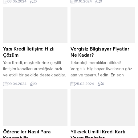
03.05.2024
0
01.10.2024
0
Cumhurbaşkanı ve Başbakan,
skor, bireylerin finansal
devlet ve hükümetlerin çıkarları
geçmişlerinin bir özeti olarak
için gizli istihbarat ve gizli
düşünülebilir. Kredi notunuz,
savunma harcamaları başta olmak
kredi kuruluşları ve finansal
üzere kanunda belirlenen bazı
kurumlar tarafından kredi
alanlarda kullanılabilir.
başvurularınızı değerlendirirken
Cumhurbaşkanlığı Kararnamesi
kullanılır. Yüksek bir kredi notuna
Son düzenlemeye göre
sahip olmak, kredi almanızı
Yapı Kredi İletişim: Hızlı
Vergisiz Bilgisayar Fiyatları
cumhurbaşkanlığı görevine haiz
kolaylaştırırken, düşük bir kredi...
Çözüm
Ne Kadar?
olmuş kişilerin örtülü...
Yapı Kredi, müşterilerine çeşitli
Teknoloji meraklıları dikkat!
iletişim kanalları aracılığıyla hızlı
Vergisiz bilgisayar fiyatlarına göz
ve etkili bir şekilde destek sağlar.
atın ve tasarruf edin. En son
Çağrı merkezi hizmetleri, müşteri
modelleri en uygun fiyatlarla
09.04.2024
0
25.02.2024
0
hizmetleri iletişimi, şubelerdeki
sizlere sunuyoruz. Detayları
iletişim kanalları, sosyal medya, e-
keşfedin!
posta, mobil uygulama ve web
sitesi üzerinden iletişim
seçenekleri sunar. Bu iletişim
türleri, Yapı Kredi İletişim
Merkezi’nin müşterilere hızlı
sorun çözümü için geniş bir
Öğrenciler Nasıl Para
Yüksek Limitli Kredi Kartı
yelpaze...
Kazanabilir
Veren Bankalar