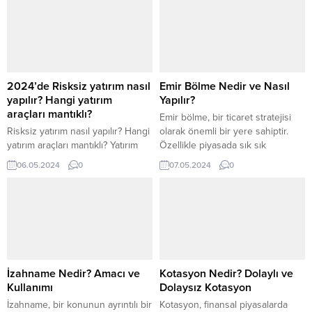
2024’de Risksiz yatırım nasıl
Emir Bölme Nedir ve Nasıl
yapılır? Hangi yatırım
Yapılır?
araçları mantıklı?
Emir bölme, bir ticaret stratejisi
Risksiz yatırım nasıl yapılır? Hangi
olarak önemli bir yere sahiptir.
yatırım araçları mantıklı? Yatırım
Özellikle piyasada sık sık
yapmaya ülke olarak alıştık
dalgalanmaların yaşandığı
06.05.2024
0
07.05.2024
0
diyebiliriz. Bu durumda artık nasıl
durumlarda kullanılan bir
yatırım yapabilirim? Hangi yatırım
yöntemdir. Bu blog yazısında,
araçları daha mantıklı? Konuları
emir bölme nedir, nasıl yapılır, ne
araştırılmaya başlandı. İşte
zaman kullanılır gibi soruların
detaylar… Her insan emekliliğinde
yanıtlarını bulabilirsiniz. Ayrıca
rahat etmek ya da çocuklarına bir
farklı emir bölme yöntemleri,
şeyler bırakmak için yatırım
stratejileri ve ipuçları da
yapmak ister. Kimi para, altın
paylaşacağım. Bunun yanı sıra,
İzahname Nedir? Amacı ve
Kotasyon Nedir? Dolaylı ve
biriktirerek, kimi...
emir bölmenin...
Kullanımı
Dolaysız Kotasyon
İzahname, bir konunun ayrıntılı bir
Kotasyon, finansal piyasalarda