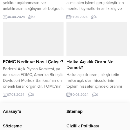
şekilde açıklanmasını ve
alım satım işlemi gerçekleştirilen
anlatılmasını sağlayan bir belgedir.
menkul kıymetlerin anlık alış ve
Bu belge, özellikle teknik veya
satış fiyatlarını ifade eder. Finans
30.08.2024
0
31.08.2024
0
karmaşık konuları anlatmak için
dünyasının dili olan bu terim,
kullanılır. İzahnamenin amacı,
yatırımcılar ve işlem yapanların en
karmaşık bilgileri sadeleştirerek
çok dikkat ettiği konulardan
okuyucuya anlaşılır bir şekilde
biridir. Bu yazıda, kotasyonun ne
aktarmaktır. Bu blog yazısında,
olduğunu, dolaylı, dolaysız ve net
izahnamenin ne olduğu, nasıl
kotasyon kavramlarını detaylı bir
hazırlanacağı, örneklerinin
şekilde inceleyeceğiz. Ayrıca,
incelenmesi, farklı çeşitleri ve
kotasyon yönergelerini...
FOMC Nedir ve Nasıl Çalışır?
Halka Açıklık Oranı Ne
izahname sunumunda dikkat
Demek?
Federal Açık Piyasa Komitesi, ya
edilmesi gerekenler...
da kısaca FOMC, Amerika Birleşik
Halka açıklık oranı, bir şirketin
Devletleri Merkez Bankası’nın en
halka açık olan hisselerinin
önemli karar organıdır. FOMC’nin
toplam hisseler içindeki oranını
görevi, ülke ekonomisini yakından
ifade eder. Bu oran, şirketin ne
07.05.2024
0
30.08.2024
0
takip ederek para politikası
kadarının halka açık olduğunu ve
kararlarını almak ve uygulamaktır.
yatırımcıların şirkete erişimini
Bu blog yazısında, FOMC’nin ne
gösterir. Halka açıklığın önemi
Anasayfa
Sitemap
olduğunu, amacını, nasıl
büyük çünkü şirketlerin sermaye
çalıştığını, politika kararlarını,
artırımı yapması, likiditeyi
Sözleşme
Gizlilik Politikası
toplantılarının zamanlamasını,
arttırması ve şeffaflığını sağlaması