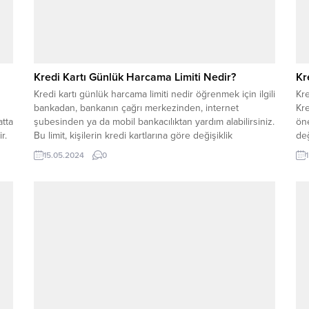
Kredi Kartı Günlük Harcama Limiti Nedir?
Kr
Kredi kartı günlük harcama limiti nedir öğrenmek için ilgili
Kre
bankadan, bankanın çağrı merkezinden, internet
Kre
atta
şubesinden ya da mobil bankacılıktan yardım alabilirsiniz.
öne
r.
Bu limit, kişilerin kredi kartlarına göre değişiklik
değ
eya
göstermektedir. Kredi kartı limit hesaplaması yapılırken
öğr
15.05.2024
0
belirli yöntemler kullanılmaktadır. Kişilere verilen kredi
kre
kartlarının limiti, ilk yıl içerisinde gelirinin maksimum iki
bul
katı, ilk...