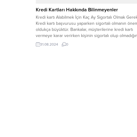
Kredi Kartları Hakkında Bilinmeyenler
Kredi kartı Alabilmek İçin Kaç Ay Sigortalı Olmak Gerek
Kredi kartı başvurusu yaparken sigortalı olmanın öne
oldukça büyüktür. Bankalar, müşterilerine kredi kartı
vermeye karar verirken kişinin sigortalı olup olmadığı
da dikkat ederler. Peki, kredi kartı alabilmek için kaç a
31.08.2024
0
sigortalı olmak gereklidir? Kredi kartı başvurusu
yapmadan önce bu blog yazısındaki...