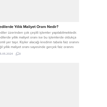
edilerde Yıllık Maliyet Oranı Nedir?
diler üzerinden çok çeşitli işlemler yapılabilmektedir.
dilerde yıllık maliyet oranı ise bu işlemlerde oldukça
mli yer taşır. Kişiler alacağı kredinin tabela faiz oranını
il yıllık maliyet oranı sayesinde gerçek faiz oranını
enebilmektedir. İhtiyaca yönelik olarak en uygun
15.05.2024
0
di araştırması yapılırken bu oran göz önünde
undurulmalıdır. Yıllık Maliyet Oranı Nedir? Kişi...