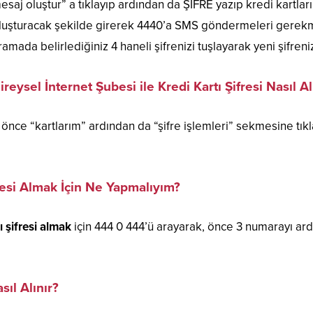
esaj oluştur” a tıklayıp ardından da ŞİFRE yazıp kredi kartlar
luşturacak şekilde girerek 4440’a SMS göndermeleri gerekm
ramada belirlediğiniz 4 haneli şifrenizi tuşlayarak yeni şifrenizi
ireysel İnternet Şubesi ile Kredi Kartı Şifresi Nasıl Al
önce “kartlarım” ardından da “şifre işlemleri” sekmesine tıkla
resi Almak İçin Ne Yapmalıyım?
 şifresi almak
için 444 0 444’ü arayarak, önce 3 numarayı ard
sıl Alınır?