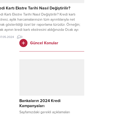
edi Kartı Ekstre Tarihi Nasıl Değiştirilir?
di Kartı Ekstre Tarihi Nasıl Değiştirilir? Kredi kartı
tresi, aylık harcamalarınızın tüm ayrıntılarıyla net
rak gösterildiği özel bir raporlama türüdür. Örneğin;
k ayının kredi kartı ekstresini aldığınızda Ocak ayı
risinde yapmış olduğunuz harcama ve alışverişlerinizi,
07.05.2024
0
alışverişlerinizde yaptığınız taksitlendirmeleri, asgari
Güncel Konular
me tutarınızı, dönem borcunuzu ve kalan kullanılabilir
itinizi görebilirsiniz. Kredi...
Bankaların 2024 Kredi
Kampanyaları
Sayfamızdaki gerekli açıklamaları