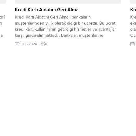
Kredi Kartı Aidatını Geri Alma
Kr
ir?
Kredi Kartı Aidatını Geri Alma : bankaların
Kre
mi
müşterilerinden yıllık olarak aldığı bir ücrettir. Bu ücret,
eks
kredi kartı kullanımının getirdiği hizmetler ve avantajlar
ola
na
karşılığında alınmaktadır. Bankalar, müşterilerine
Oca
y
sundukları çeşitli kampanyalar, taksit imkanları ve özel
içe
15.05.2024
0
indirimler gibi hizmetler için kredi kartı aidatı talep
bu 
edebilmektedir. Aidat Ödeme Zorunluluğu Aidat ödeme
öde
zorunluluğu, banka ve...
lim