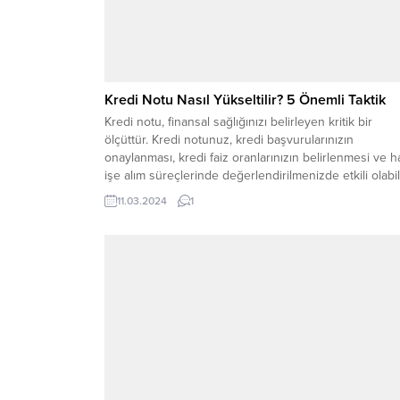
Kredi Notu Nasıl Yükseltilir? 5 Önemli Taktik
Kredi notu, finansal sağlığınızı belirleyen kritik bir
ölçüttür. Kredi notunuz, kredi başvurularınızın
onaylanması, kredi faiz oranlarınızın belirlenmesi ve h
işe alım süreçlerinde değerlendirilmenizde etkili olabili
Ancak, düşük bir kredi notuyla başlamış olabilirsiniz v
11.03.2024
1
mevcut notunuzu daha yüksek bir seviyeye çıkarmak
istiyor olabilirsiniz. Peki kredi notu nasıl yükseltilir?,
yükseltilir mi? Neyse...