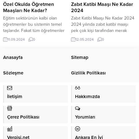
alan detayları okuyabilirsiniz.
2024...
Özel Okulda Öğretmen
Zabıt Katibi Maaşı Ne Kadar
Defacto, 1970 yılında İstanbul’da
Maaşları Ne Kadar?
2024
kurulmuştur....
Eğitim sektörünün kalbi olan
Zabıt Katibi Maaşı Ne Kadar 2024
öğretmenler bu sistemin temel
2024 yılında zabıt katibi maaşı
taşlarıdır. Fakat tüm öğretmenler
pek çok kişi tarafından merak
aynı şartlarda çalışmamaktadır.
edilmektedir. Maaşlar 657 sayılı
11.09.2024
0
12.05.2024
0
Öğretmen maaşları devlet ve
olan Kanun çerçevesinde
özele göre değişiklik gösterebilir.
belirlenerek hesaplanmaktadır.
Günümüzde ücretli öğretmenler,
Maaş artışları ise her sene Ocak
Anasayfa
Sitemap
kadrolu meslektaşlarından farklı
ve Temmuz aylarında
olarak belirli süreli sözleşmelerle
yaşanmaktadır. Adli süreçlerde rol
Sözleşme
Gizlilik Politikası
çalışır. Bu yüzden maaşları da
oynamakta olan zabıt katipleri
sözleşmelerin şartlarına göre
adliyede dava işlemleri, seçim
belirlenir. 2024 Ücretli Öğretmen
kurulları ve icra dairelerindeki...
Maaşları Ne Kadar? Ücretli
İletişim
Hakkımızda
öğretmenler,...
Çerez Politikası
Yorumları
Vergisi.net
Ankara En İyi