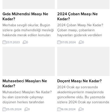
Gıda Mühendisi Maaşı Ne
2024 Çoban Maaşı Ne
Kadar?
Kadar?
Merhaba sevgili okurlar, Bugün
2024 Çoban Maaşı Ne Kadar?
sizlere gıda mühendisliği mesleği
Çoban maaşı, çobanların
hakkında merak edilen konuları
hayvanları güderek verdikleri
ele aldık. Gıda mühendisliği, son
emek karşılığında aldıkları ücrettir.
23.11.2023
0
07.05.2024
0
yıllarda popülerliği artan ve birçok
Çobanlık, köklü bir meslek
kişinin ilgisini çeken bir meslek
olmasının yanı sıra hayvancılık
olmuştur. Bu yazıda, gıda
sektöründe temel bir rol
mühendisi maaşı, devlette gıda
oynamaktadır. Hayvanların sağlığı,
mühendisi maaşı ne kadar, iş
güvenliği ve doğru beslenmesi
olanakları, mesleğin geleceği,
için çobanların gösterdiği özen ve
KPSS ile atanma durumu ve hatta
çaba, bu mesleği önemli
restoran...
kılmaktadır. Son yıllarda
Muhasebeci Maaşları Ne
Doçent Maaşı Ne Kadar?
hayvancılığın farklı alanlarına
Kadar?
2024 Ocak ayı sonrasında
duyulan...
Muhasebeci Maaşları Ne Kadar?
akademisyenlerin maaşlarında
bu alan üzerinde çalışmayı
güncelleme oldu. Bu yazımızda
düşünen herkes tarafından
sizlere 2024 Ocak ayı sonrasında
sorumaktadır. Unvana göre
akademisyenlerin güncel
25.05.2024
0
16.06.2024
0