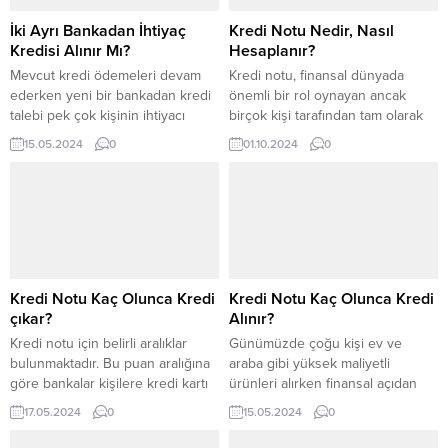
İki Ayrı Bankadan İhtiyaç
Kredi Notu Nedir, Nasıl
Kredisi Alınır Mı?
Hesaplanır?
Mevcut kredi ödemeleri devam
Kredi notu, finansal dünyada
ederken yeni bir bankadan kredi
önemli bir rol oynayan ancak
talebi pek çok kişinin ihtiyacı
birçok kişi tarafından tam olarak
olmasa doğrultusunda
anlaşılmayan bir kavramdır. Bu
15.05.2024
0
01.10.2024
0
gerçekleştirilebilir. Kişiler bu
skor, bireylerin finansal
konuda iki ayrı bankadan ihtiyaç
geçmişlerinin bir özeti olarak
kredisi alıp almayacağını merak
düşünülebilir. Kredi notunuz,
eder. İhtiyaç kredilerinin yanında
kredi kuruluşları ve finansal
farklı kredi türünün çekilebilmesi
kurumlar tarafından kredi
aslında bankadan bankaya
başvurularınızı değerlendirirken
değişiklik gösterir. Bu konuda
kullanılır. Yüksek bir kredi notuna
belirli noktalara dikkat etmek
sahip olmak, kredi almanızı
Kredi Notu Kaç Olunca Kredi
Kredi Notu Kaç Olunca Kredi
gerekir. Bankaların önem...
kolaylaştırırken, düşük bir kredi...
çıkar?
Alınır?
Kredi notu için belirli aralıklar
Günümüzde çoğu kişi ev ve
bulunmaktadır. Bu puan aralığına
araba gibi yüksek maliyetli
göre bankalar kişilere kredi kartı
ürünleri alırken finansal açıdan
vermektedir. Kredi notu aralıkları
zorluk yaşamaktadır. Elinde
17.05.2024
0
15.05.2024
0
ile ilgili bir sıralama yapacak
birikmiş parası olmayan kişiler bu
olursak; Bu kredi kartı notlarına
nedenle krediye ihtiyaç duyuyor.