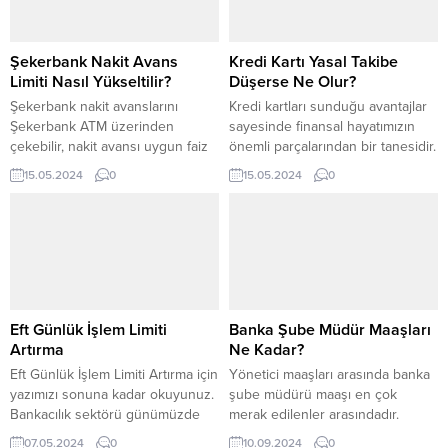
Şekerbank Nakit Avans
Kredi Kartı Yasal Takibe
Limiti Nasıl Yükseltilir?
Düşerse Ne Olur?
Şekerbank nakit avanslarını
Kredi kartları sunduğu avantajlar
Şekerbank ATM üzerinden
sayesinde finansal hayatımızın
çekebilir, nakit avansı uygun faiz
önemli parçalarından bir tanesidir.
oranlarıyla geri ödeyebilirsiniz.
Kredi kartı yasal takibe düşerse
15.05.2024
0
15.05.2024
0
Şekerbank nakit avans limiti nasıl
ne olur? Kredi kartlarında yasal
yükseltilir? Şekerbank müşterileri,
takibe düşmek herkesin korkulu
nakit avans limiti nasıl yükseltilir
rüyaları arasındadır. Yasal takip
sorusunun yanıtını arıyor.
süreci, tüketiciler için hem maddi
Limitlerinizi arttırmak için
hem de hukuki sonuçlar ortaya
Şekerbank müşteri hizmetleriyle
çıkarabilir. Bu yüzden tüm
iletişime geçmelisiniz. Bununla
tüketicilerin kredi kartı yasal
beraber online platformlar veya
takibe düşme durumunu...
Eft Günlük İşlem Limiti
Banka Şube Müdür Maaşları
şubeler aracılığıyla Şekerbank
Artırma
Ne Kadar?
nakit avans limiti arttırma...
Eft Günlük İşlem Limiti Artırma için
Yönetici maaşları arasında banka
yazımızı sonuna kadar okuyunuz.
şube müdürü maaşı en çok
Bankacılık sektörü günümüzde
merak edilenler arasındadır.
oldukça gelişme göstermektedir.
Banka sektörü direkt olarak
07.05.2024
0
10.09.2024
0