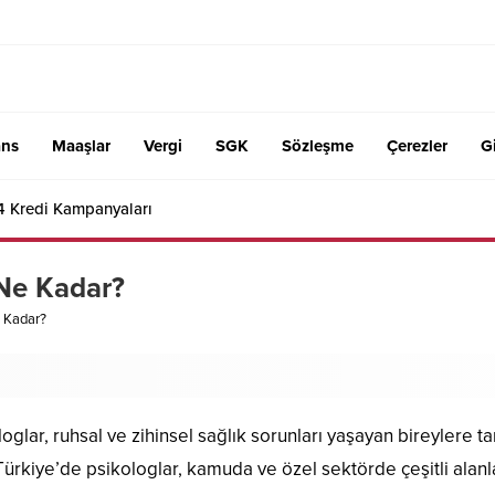
ans
Maaşlar
Vergi
SGK
Sözleşme
Çerezler
Gi
4 Kredi Kampanyaları
 Ne Kadar?
e Kadar?
glar, ruhsal ve zihinsel sağlık sorunları yaşayan bireylere 
ürkiye’de psikologlar, kamuda ve özel sektörde çeşitli alan