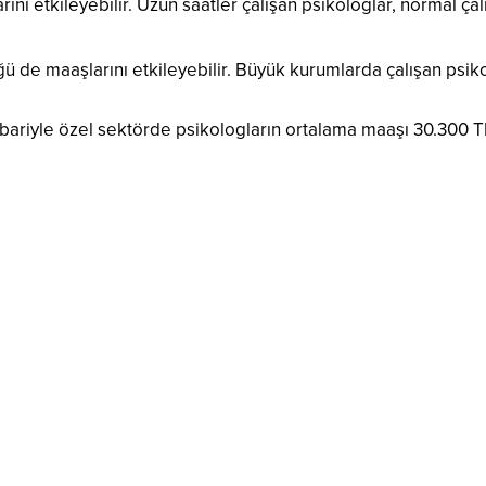
rını etkileyebilir. Uzun saatler çalışan psikologlar, normal ç
ğü de maaşlarını etkileyebilir. Büyük kurumlarda çalışan psiko
tibariyle özel sektörde psikologların ortalama maaşı 30.300 