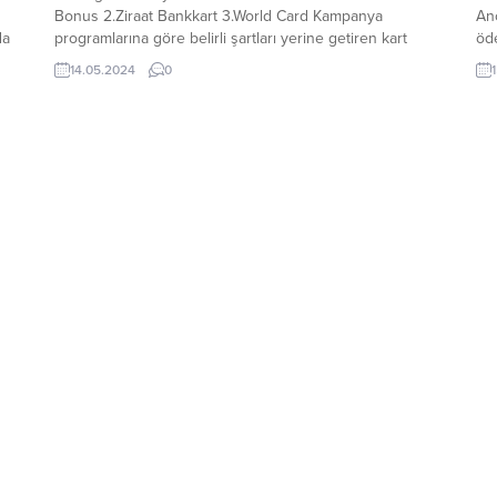
Bonus 2.Ziraat Bankkart 3.World Card Kampanya
Anc
da
programlarına göre belirli şartları yerine getiren kart
öd
sahiplerine para yerine geçerli olan puanlar
Kiş
14.05.2024
0
verilmektedir. Bu puanlar ile bedava alışveriş yapılması
gel
mümkündür. En çok puan veren kredi kartları
Bor
denildiğinde Garanti Bonus...
bo
so