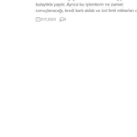
kolaylıkla yapılır. Ayrıca bu işlemlerin ne zaman
sonuçlanacağı, kredi kartı aidatı ve üst limit miktarları 
merak edilen konular arasındadır. Bu yazımızda, ING
21.11.2023
0
kredi kartı limit arttırma işlemleri ve detayları hakkında
bilgi vereceğiz. ING Kredi Kartı...