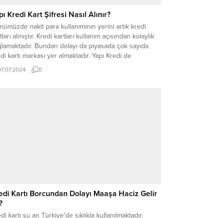
pı Kredi Kart Şifresi Nasıl Alınır?
ümüzde nakit para kullanımının yerini artık kredi
tları almıştır. Kredi kartları kullanım açısından kolaylık
ğlamaktadır. Bundan dolayı da piyasada çok sayıda
di kartı markası yer almaktadır. Yapı Kredi de
emizde en çok kullanılan kredi kartı markalarından
07.07.2024
0
idir. Her geçen gün Yapı Kredi kartına başvuran
terilerin sayısı da artmaktadır. Bununla birlikte...
edi Kartı Borcundan Dolayı Maaşa Haciz Gelir
?
di kartı şu an Türkiye’de sıklıkla kullanılmaktadır.