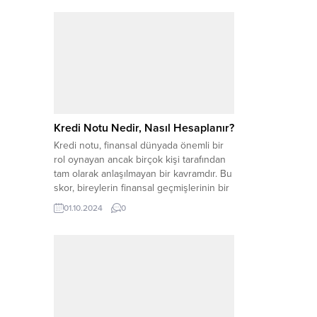
kullanmaları oldukça yaygın hale
gelmiştir. Eğitim masraflarından ev
alımına, tatil planlamasından düğün
giderlerine kadar pek çok farklı alanda
kredi başvurusu yapılmaktadır. Kredi
başvurusu yaparken dikkat edilmesi
gereken birçok faktör bulunmaktadır.
Kredi...
Kredi Notu Nedir, Nasıl Hesaplanır?
Kredi notu, finansal dünyada önemli bir
rol oynayan ancak birçok kişi tarafından
tam olarak anlaşılmayan bir kavramdır. Bu
skor, bireylerin finansal geçmişlerinin bir
özeti olarak düşünülebilir. Kredi notunuz,
01.10.2024
0
kredi kuruluşları ve finansal kurumlar
tarafından kredi başvurularınızı
değerlendirirken kullanılır. Yüksek bir
kredi notuna sahip olmak, kredi almanızı
kolaylaştırırken, düşük bir kredi...