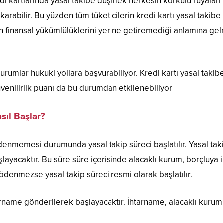
di kartlarında yasal takibe düşmek herkesin korkulu rüyaları ar
arabilir. Bu yüzden tüm tüketicilerin kredi kartı yasal taki
nin finansal yükümlülüklerini yerine getiremediği anlamına ge
umlar hukuki yollara başvurabiliyor. Kredi kartı yasal takib
üvenilirlik puanı da bu durumdan etkilenebiliyor
sıl Başlar?
 ödenmemesi durumunda yasal takip süreci başlatılır. Yasal t
layacaktır. Bu süre süre içerisinde alacaklı kurum, borçlu
 ödenmezse yasal takip süreci resmi olarak başlatılır.
htarname gönderilerek başlayacaktır. İhtarname, alacaklı kurum