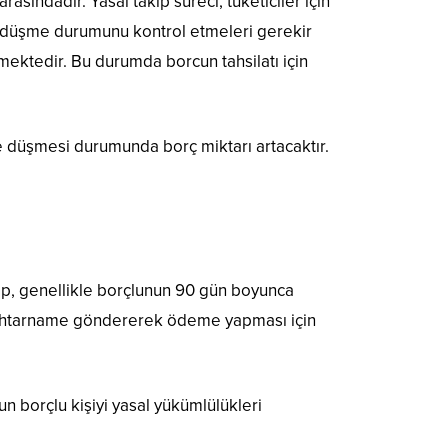
asındadır. Yasal takip süreci, tüketiciler için
be düşme durumunu kontrol etmeleri gerekir
lmektedir. Bu durumda borcun tahsilatı için
e düşmesi durumunda borç miktarı artacaktır.
akip, genellikle borçlunun 90 gün boyunca
ya ihtarname göndererek ödeme yapması için
un borçlu kişiyi yasal yükümlülükleri