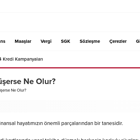
ans
Maaşlar
Vergi
SGK
Sözleşme
Çerezler
Gi
4 Kredi Kampanyaları
üşerse Ne Olur?
üşerse Ne Olur?
inansal hayatımızın önemli parçalarından bir tanesidir.