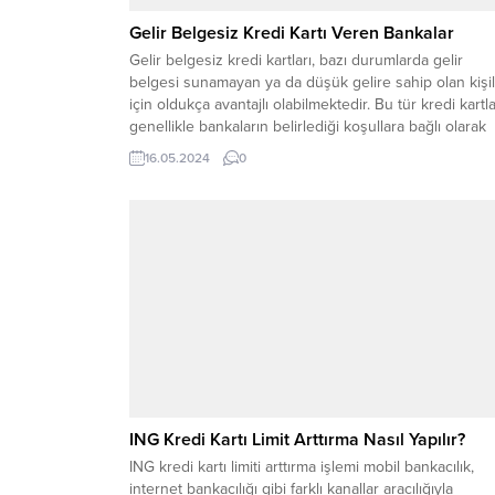
Gelir Belgesiz Kredi Kartı Veren Bankalar
Gelir belgesiz kredi kartları, bazı durumlarda gelir
belgesi sunamayan ya da düşük gelire sahip olan kişi
için oldukça avantajlı olabilmektedir. Bu tür kredi kartla
genellikle bankaların belirlediği koşullara bağlı olarak
verilmektedir. Ancak, gelir belgesiz kredi kartı başvur
16.05.2024
0
yaparken dikkat edilmesi gereken bazı hususlar
bulunmaktadır. Bu blog yazısında, bankaların gelir
belgesiz...
ING Kredi Kartı Limit Arttırma Nasıl Yapılır?
ING kredi kartı limiti arttırma işlemi mobil bankacılık,
internet bankacılığı gibi farklı kanallar aracılığıyla