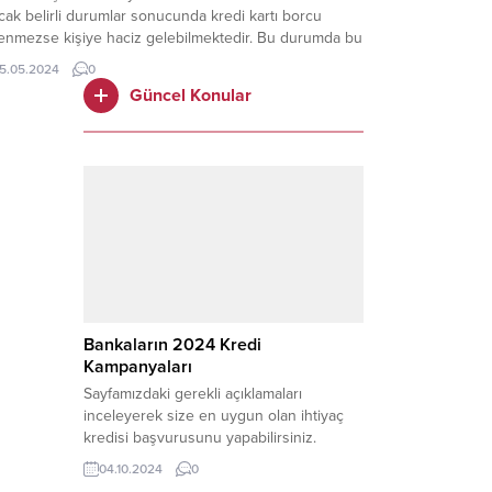
ak belirli durumlar sonucunda kredi kartı borcu
enmezse kişiye haciz gelebilmektedir. Bu durumda bu
iler kredi kartı borcu sebebiyle maaşa haciz gelip
15.05.2024
0
meyeceğini de merak etmektedir. Kredi Kartı
Güncel Konular
cunun Haciz İşlemi Maaşa Yansır Mı? Kredi kartı
rcunun bir süre boyunca tahsil edilememesi
nucunda...
Bankaların 2024 Kredi
Kampanyaları
Sayfamızdaki gerekli açıklamaları
inceleyerek size en uygun olan ihtiyaç
kredisi başvurusunu yapabilirsiniz.
Günümüzde bireylerin ihtiyaçlarını
04.10.2024
0
karşılamak için bankalardan kredi