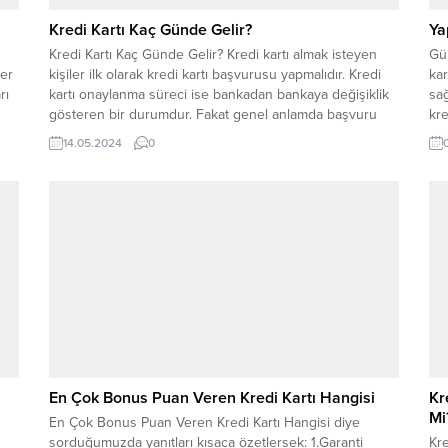
Kredi Kartı Kaç Günde Gelir?
Ya
Kredi Kartı Kaç Günde Gelir? Kredi kartı almak isteyen
Gün
ler
kişiler ilk olarak kredi kartı başvurusu yapmalıdır. Kredi
kar
rı
kartı onaylanma süreci ise bankadan bankaya değişiklik
sa
gösteren bir durumdur. Fakat genel anlamda başvuru
kre
usu
işlemleri tamamlandıktan sonra aynı gün içerisinde kişiye
ülk
14.05.2024
0
bilgilendirme yapılır. Burada önemli olan başvurunun iş
bir
günü içerisinde olup olmadığıdır. Banka...
müş
En Çok Bonus Puan Veren Kredi Kartı Hangisi
Kr
Mi
En Çok Bonus Puan Veren Kredi Kartı Hangisi diye
sorduğumuzda yanıtları kısaca özetlersek: 1.Garanti
Kre