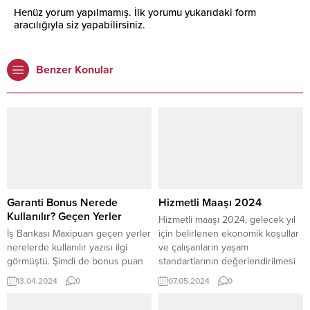
Henüz yorum yapılmamış. İlk yorumu yukarıdaki form
aracılığıyla siz yapabilirsiniz.
Benzer Konular
Garanti Bonus Nerede
Hizmetli Maaşı 2024
Kullanılır? Geçen Yerler
Hizmetli maaşı 2024, gelecek yıl
İş Bankası Maxipuan geçen yerler
için belirlenen ekonomik koşullar
nerelerde kullanılır yazısı ilgi
ve çalışanların yaşam
görmüştü. Şimdi de bonus puan
standartlarının değerlendirilmesi
ile ilgili bilgi vereceğiz. Garanti
ile, hizmetli maaşı 2024 yılında ne
13.04.2024
0
07.05.2024
0
Bonus, birçok kullanıcının
kadar olacağı merak edilen
avantajlı bulduğu bir kart. Peki,
önemli konular arasında yer