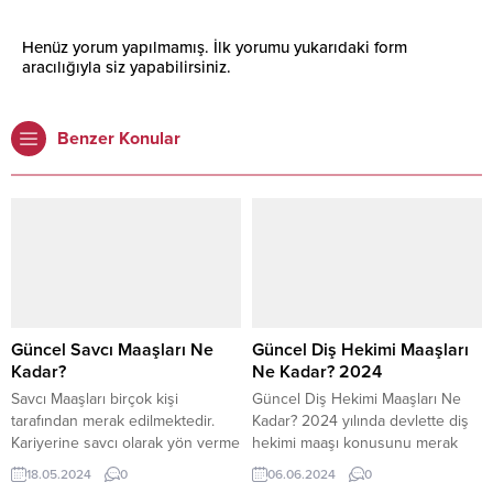
Henüz yorum yapılmamış. İlk yorumu yukarıdaki form
aracılığıyla siz yapabilirsiniz.
Benzer Konular
Güncel Savcı Maaşları Ne
Güncel Diş Hekimi Maaşları
Kadar?
Ne Kadar? 2024
Savcı Maaşları birçok kişi
Güncel Diş Hekimi Maaşları Ne
tarafından merak edilmektedir.
Kadar? 2024 yılında devlette diş
Kariyerine savcı olarak yön verme
hekimi maaşı konusunu merak
isteyen pek çok kişi Güncel Savcı
eden pek çok kişi bulunmaktadır.
18.05.2024
0
06.06.2024
0
Maaşları Ne Kadar 2024 savcı
Genel anlamda bu incelendiği