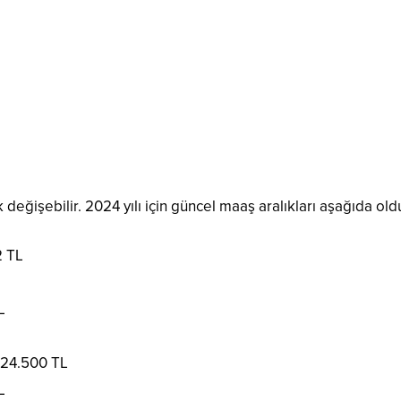
değişebilir. 2024 yılı için güncel maaş aralıkları aşağıda old
2 TL
L
 24.500 TL
L