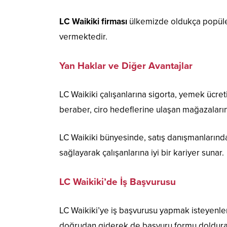
LC Waikiki firması
ülkemizde oldukça popüler
vermektedir.
Yan Haklar ve Diğer Avantajlar
LC Waikiki çalışanlarına sigorta, yemek ücreti
beraber, ciro hedeflerine ulaşan mağazaları
LC Waikiki bünyesinde, satış danışmanlarından
sağlayarak çalışanlarına iyi bir kariyer sunar.
LC Waikiki’de İş Başvurusu
LC Waikiki’ye iş başvurusu yapmak isteyenler 
doğrudan giderek de başvuru formu doldurab