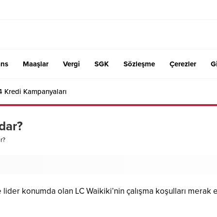
ans
Maaşlar
Vergi
SGK
Sözleşme
Çerezler
Gi
4 Kredi Kampanyaları
dar?
r?
der konumda olan LC Waikiki’nin çalışma koşulları merak edi