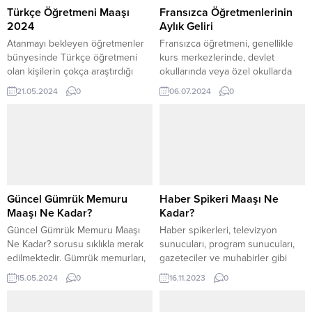
Türkçe Öğretmeni Maaşı
Fransızca Öğretmenlerinin
2024
Aylık Geliri
Atanmayı bekleyen öğretmenler
Fransızca öğretmeni, genellikle
bünyesinde Türkçe öğretmeni
kurs merkezlerinde, devlet
olan kişilerin çokça araştırdığı
okullarında veya özel okullarda
soru maaşlarla ilgilidir. Türkçe
çalışarak öğrencilere dil hakkında
21.05.2024
0
06.07.2024
0
Öğretmeni Maaşı 2024’de ne
detayları verir. Eğitim sektöründe
kadar olduğu merak edilir hep.
faaliyet gösteren profesyonel
Yeni öğretmenliğe başlayan
kişilerdir. Fransızca öğretmeni
kişilerle kıdemli haldeki öğretmen
maaşı çalıştığı sektöre göre
maaşları da değişmektedir.
değişim gösterebilir. Öğretmenler
Türkçe öğretmeni maaşı 2024 yılı
kurumlarda ders müfredatını
kapsamında 26.200TL olarak
oluşturmak, öğrencilere dil
bilinmektedir. En düşük maaşın
becerilerini geliştirecek etkinlikler
Güncel Gümrük Memuru
Haber Spikeri Maaşı Ne
19.800TL olduğu bilinirken en
düzenlemek gibi birçok faaliyette
Maaşı Ne Kadar?
Kadar?
yüksek...
bulunur. Fransızca Öğretmeni
Güncel Gümrük Memuru Maaşı
Haber spikerleri, televizyon
olmak için belirlenen...
Ne Kadar? sorusu sıklıkla merak
sunucuları, program sunucuları,
edilmektedir. Gümrük memurları,
gazeteciler ve muhabirler gibi
ülkeye giriş ve çıkış yapan malları
farklı pozisyonlardaki çalışanların
15.05.2024
0
16.11.2023
0
denetleyen, gümrük vergilerini
ne kadar kazandıkları sıkça
toplayan ve kaçakçılıkla mücadele
araştırılan konular arasında yer