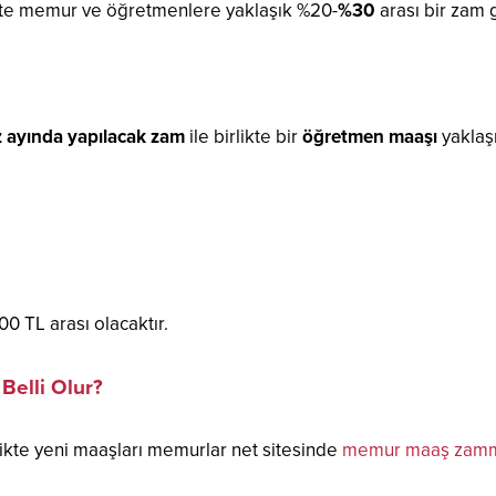
ikte memur ve öğretmenlere yaklaşık %20-
%30
arası bir zam 
ayında yapılacak zam
ile birlikte bir
öğretmen maaşı
yaklaşı
TL arası olacaktır.
elli Olur?
likte yeni maaşları memurlar net sitesinde
memur maaş zamm