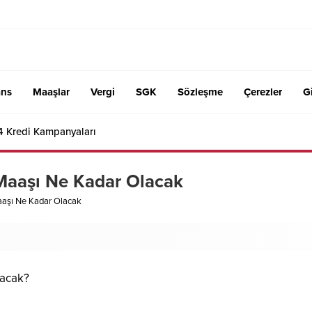
ans
Maaşlar
Vergi
SGK
Sözleşme
Çerezler
Gi
4 Kredi Kampanyaları
aaşı Ne Kadar Olacak
şı Ne Kadar Olacak
acak?