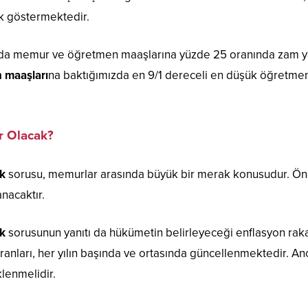
ık göstermektedir.
nda memur ve öğretmen maaşlarına yüzde 25 oranında zam y
 maaşları
na baktığımızda en 9/1 dereceli en düşük öğretme
 Olacak?
k
sorusu, memurlar arasında büyük bir merak konusudur. Önce
anacaktır.
ak
sorusunun yanıtı da hükümetin belirleyeceği enflasyon ra
 oranları, her yılın başında ve ortasında güncellenmektedir. A
lenmelidir.