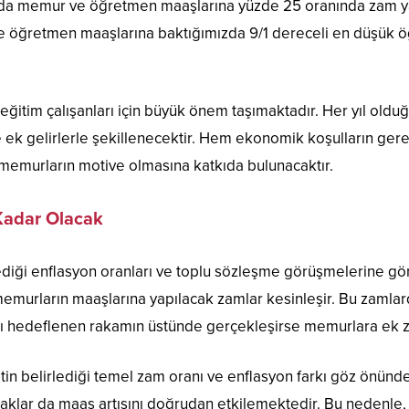
da memur ve öğretmen maaşlarına yüzde 25 oranında zam ya
ğretmen maaşlarına baktığımızda 9/1 dereceli en düşük öğ
 eğitim çalışanları için büyük önem taşımaktadır. Her yıl old
e ek gelirlerle şekillenecektir. Hem ekonomik koşulların ge
memurların motive olmasına katkıda bulunacaktır.
adar Olacak
ediği enflasyon oranları ve toplu sözleşme görüşmelerine gör
murların maaşlarına yapılacak zamlar kesinleşir. Bu zamlar
nı hedeflenen rakamın üstünde gerçekleşirse memurlara ek 
tin belirlediği temel zam oranı ve enflasyon farkı göz önün
 haklar da maaş artışını doğrudan etkilemektedir. Bu nedenl