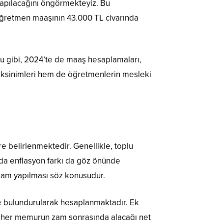
pılacağını öngörmekteyiz. Bu
retmen maaşının 43.000 TL civarında
uğu gibi, 2024’te de maaş hesaplamaları,
reksinimleri hem de öğretmenlerin mesleki
e belirlenmektedir. Genellikle, toplu
da enflasyon farkı da göz önünde
zam yapılması söz konusudur.
de bulundurularak hesaplanmaktadır. Ek
e, her memurun zam sonrasında alacağı net