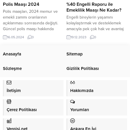
2021 yılı...
aldığı maaş da merak konusu
Polis Maaşı 2024
%40 Engelli Raporu ile
olmaktadır. Peki, güncel...
Emeklilik Maaşı Ne Kadar?
Polis maaşları, 2024 memur ve
emekli zammı oranlarının
Engelli bireylerin yaşamını
açıklanması sonrasında değişti.
kolaylaştırmak ve desteklemek
Güncel polis maaşı hakkında
amacıyla pek çok hak ve avantaj
merak ettiklerinizi yazımızda
sağlanmaktadır. Bu haklardan biri
16.05.2024
0
19.12.2023
0
bulabilirsiniz. Polis maaşı ne
de engelli raporudur. Yüzde 40
kadar? Ocak 2024’ten geçerli
engelli raporu sahibi olan kişiler,
olmak üzere kamu görevlileri ile
bazı sosyal güvenlik
Anasayfa
Sitemap
memur emeklilerinin aylıklarında
olanaklarından yararlanabilirler.
yüzde 15 artış öngörüldü. 2023
Ancak, emekli maaşı konusunda
Sözleşme
Gizlilik Politikası
yılı ikinci altı aylık döneminde
merak edilen soru şudur: Yüzde
enflasyon yüzde 37,57 olarak
40 engelli raporu alan bir kişi ne
tamamlandı. Bu...
kadar emekli maaşı...
İletişim
Hakkımızda
Çerez Politikası
Yorumları
Vergisi.net
Ankara En İyi