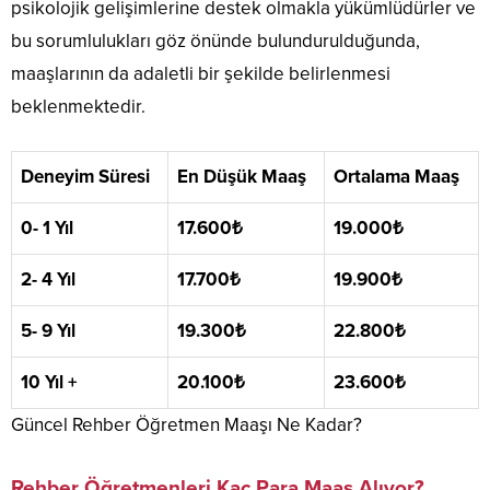
psikolojik gelişimlerine destek olmakla yükümlüdürler ve
bu sorumlulukları göz önünde bulundurulduğunda,
maaşlarının da adaletli bir şekilde belirlenmesi
beklenmektedir.
Deneyim Süresi
En Düşük Maaş
Ortalama Maaş
0- 1 Yıl
17.600₺
19.000₺
2- 4 Yıl
17.700₺
19.900₺
5- 9 Yıl
19.300₺
22.800₺
10 Yıl +
20.100₺
23.600₺
Güncel Rehber Öğretmen Maaşı Ne Kadar?
Rehber Öğretmenleri Kaç Para Maaş Alıyor?