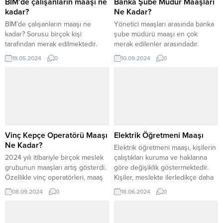
BİM’de çalışanların maaşı ne
Banka Şube Müdür Maaşları
kadar?
Ne Kadar?
BİM’de çalışanların maaşı ne
Yönetici maaşları arasında banka
kadar? Sorusu birçok kişi
şube müdürü maaşı en çok
tarafından merak edilmektedir.
merak edilenler arasındadır.
BİM mağazaları, Türkiye’deki en
Banka sektörü direkt olarak
19.05.2024
0
10.09.2024
0
büyük market zincirleri arasında
parayla ilgili olduğundan bu
yer almaktadır. Son dönemlerde iş
alanda yönetici olanların maaşları
arayışının artmasıyla BİM maaşları
da takip ediliyor. Geçmiş aylar ve
da sıkça araştırılan konuların
gelecek dönemlerdeki maaşlar
başında gelmektedir. 2024 yılı
arasındaki fark, genel ekonomik
BİM maaşları ne kadar ya da
gelişmelerle de alakalı denebilir.
güncel BİM maaşları ne kadar
Banka Müdürü Maaşları Nasıl
soruları özellikle bu market...
Belirleniyor? Banka müdür
Vinç Kepçe Operatörü Maaşı
Elektrik Öğretmeni Maaşı
maaşları ve...
Ne Kadar?
Elektrik öğretmeni maaşı, kişilerin
2024 yılı itibariyle birçok meslek
çalıştıkları kuruma ve haklarına
grubunun maaşları artış gösterdi.
göre değişiklik göstermektedir.
Özellikle vinç operatörleri, maaş
Kişiler, meslekte ilerledikçe daha
artışları konusunda en çok merak
kıdemli bir öğretmen olarak
08.09.2024
0
18.06.2024
0
edilen mesleklerden biri olmayı
çalışmaktadır. Genel olarak
başardı. Asgari ücrete yapılan
maaşlara bakıldığı zaman en
zamların ardından vinç operatörü
düşük Elektrik öğretmeni maaşı