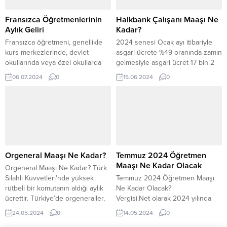
Güncel İşsizlik Maaşı Ne Kadar?
ise 42.600 TL olarak
Güncel olarak belirtilen...
belirlenmiştir. Belirli durumlara...
Fransızca Öğretmenlerinin
Halkbank Çalışanı Maaşı Ne
Aylık Geliri
Kadar?
Fransızca öğretmeni, genellikle
2024 senesi Ocak ayı itibariyle
kurs merkezlerinde, devlet
asgari ücrete %49 oranında zamın
okullarında veya özel okullarda
gelmesiyle asgari ücret 17 bin 2
çalışarak öğrencilere dil hakkında
TL olmaktadır. Bunun yanında
06.07.2024
0
15.06.2024
0
detayları verir. Eğitim sektöründe
Halkbank personel maaşları ise
faaliyet gösteren profesyonel
yüzde elli’ye yakın bir rakam da
kişilerdir. Fransızca öğretmeni
zam almaktadır. Bununla birlikte
maaşı çalıştığı sektöre göre
en düşük Halkbank personel
değişim gösterebilir. Öğretmenler
maaşı temettü de dahil 30.000 TL
kurumlarda ders müfredatını
olmaktadır. Ayrıca 5 çeşit unvan
oluşturmak, öğrencilere dil
barındıran...
becerilerini geliştirecek etkinlikler
Orgeneral Maaşı Ne Kadar?
Temmuz 2024 Öğretmen
düzenlemek gibi birçok faaliyette
Maaşı Ne Kadar Olacak
Orgeneral Maaşı Ne Kadar? Türk
bulunur. Fransızca Öğretmeni
Silahlı Kuvvetleri’nde yüksek
Temmuz 2024 Öğretmen Maaşı
olmak için belirlenen...
rütbeli bir komutanın aldığı aylık
Ne Kadar Olacak?
ücrettir. Türkiye’de orgeneraller,
Vergisi.Net olarak 2024 yılında
devletin savunma ve güvenlik
temmuz ayında memur ve
24.05.2024
0
14.05.2024
0
alanındaki en önemli görevlerini
öğretmen maaşlarına yüzde 25