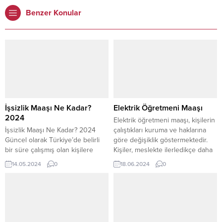
Benzer Konular
İşsizlik Maaşı Ne Kadar?
Elektrik Öğretmeni Maaşı
2024
Elektrik öğretmeni maaşı, kişilerin
İşsizlik Maaşı Ne Kadar? 2024
çalıştıkları kuruma ve haklarına
Güncel olarak Türkiye’de belirli
göre değişiklik göstermektedir.
bir süre çalışmış olan kişilere
Kişiler, meslekte ilerledikçe daha
haksız bir şekilde işten çıkarıldığı
kıdemli bir öğretmen olarak
14.05.2024
0
18.06.2024
0
zaman işsizlik maaşı
çalışmaktadır. Genel olarak
ödenmektedir. Ancak işsizlik
maaşlara bakıldığı zaman en
maaşı her sene güncel bir şekilde
düşük Elektrik öğretmeni maaşı
değişmektedir. Asgari ücret
27.600 TL, ortalama Elektrik
değişiklik gösterdikçe işsizlik
öğretmeni maaşı 34.500 TL, en
maaşı da aynı şekilde değişir.
yüksek Elektrik öğretmeni maaşı