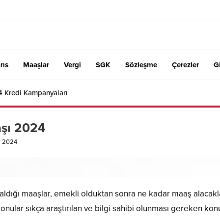
ans
Maaşlar
Vergi
SGK
Sözleşme
Çerezler
Gi
4 Kredi Kampanyaları
şı 2024
ı 2024
ldığı maaşlar, emekli olduktan sonra ne kadar maaş alacaklar
ular sıkça araştırılan ve bilgi sahibi olunması gereken konu