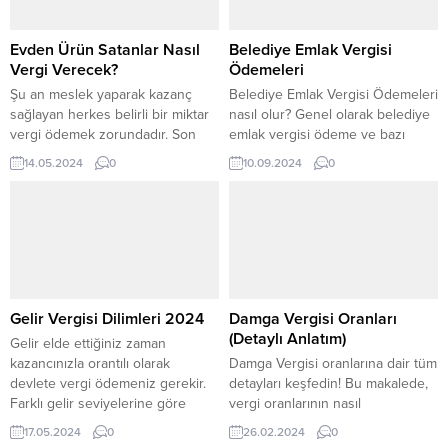
Evden Ürün Satanlar Nasıl
Belediye Emlak Vergisi
Vergi Verecek?
Ödemeleri
Şu an meslek yaparak kazanç
Belediye Emlak Vergisi Ödemeleri
sağlayan herkes belirli bir miktar
nasıl olur? Genel olarak belediye
vergi ödemek zorundadır. Son
emlak vergisi ödeme ve bazı
dönemlerin en popüler
belediyelerin emlak vergisi nasıl
14.05.2024
0
10.09.2024
0
mesleklerinden biri haline gelen
ödenir detaylı bir biçimde
e ticaret evden yapılan bir meslek
açıklayacağız. Suruç Belediye
olarak görülmektedir. Bu anlamda,
Emlak Vergisi Ödemeleri Emlak
evden ürün satanlar için vergi
vergisi genel olarak iki eşit taksit
ödemesinin nasıl olduğu pek çok
üzerinden ödenir. Ödeme
kişi tarafından merak edilmektedir.
işlemleri Suruç Belediyesi
Evden ürün satan kişilerin
üzerinden yapılır. Suruç
vergiden...
belediyesi emlak vergisi nasıl
Gelir Vergisi Dilimleri 2024
Damga Vergisi Oranları
ödenir? Emlak...
(Detaylı Anlatım)
Gelir elde ettiğiniz zaman
kazancınızla orantılı olarak
Damga Vergisi oranlarına dair tüm
devlete vergi ödemeniz gerekir.
detayları keşfedin! Bu makalede,
Farklı gelir seviyelerine göre
vergi oranlarının nasıl
belirlenen oranlar üzerinden
belirlendiğini ve hangi işlemlerde
17.05.2024
0
26.02.2024
0
vergi dilimine girersiniz. 2024
uygulandığını öğreneceksiniz.