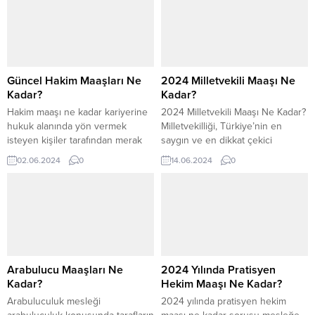
Güncel Hakim Maaşları Ne
2024 Milletvekili Maaşı Ne
Kadar?
Kadar?
Hakim maaşı ne kadar kariyerine
2024 Milletvekili Maaşı Ne Kadar?
hukuk alanında yön vermek
Milletvekilliği, Türkiye’nin en
isteyen kişiler tarafından merak
saygın ve en dikkat çekici
edilen bir konudur. 2024
meslekleri arasındadır.
02.06.2024
0
14.06.2024
0
senesinde maaşlar değiştiği için
Milletvekillerinin toplumda kabul
ortalama olarak 107.400 TL maaş
gören bir statüsü bulunur. Bu
aldıkları görülmektedir. Ancak
statü nedeniyle milletvekilleri ülke
farklı konular göre bu durum
için önemli kararlar almakla
değişkenlik gösterebilmektedir.
sorumludur. Milletvekili ne kadar
Ortalama olarak aşağıda olan
maaş alır? Milletvekili maaşları,
tablo bu konuda bilgi verebilir. En
Türkiye Büyük Millet Meclisi
düşük Ortalama En yüksek...
tarafından her yıl belirlenmektedir.
Arabulucu Maaşları Ne
2024 Yılında Pratisyen
Milletvekillerinin maaşları, diğer...
Kadar?
Hekim Maaşı Ne Kadar?
Arabuluculuk mesleği
2024 yılında pratisyen hekim